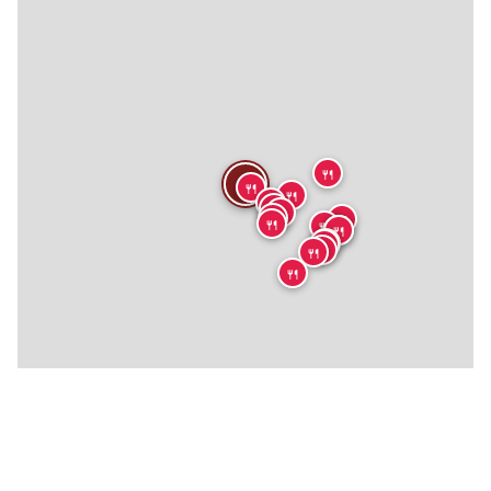
🍴
🍴
🍴
🍴
🍴
🍴
🍴
🍴
🍴
🍴
🍴
🍴
🍴
🍴
🍴
🍴
🍴
🍴
🍴
🍴