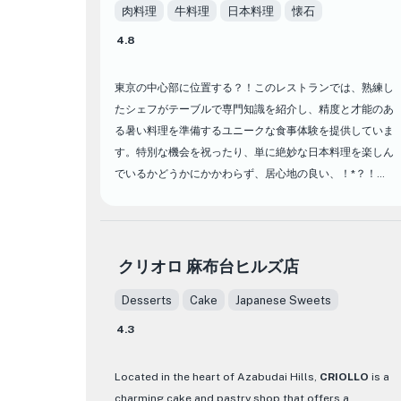
肉料理
牛料理
日本料理
懐石
4.8
東京の中心部に位置する？！このレストランでは、熟練し
たシェフがテーブルで専門知識を紹介し、精度と才能のあ
る暑い料理を準備するユニークな食事体験を提供していま
す。特別な機会を祝ったり、単に絶妙な日本料理を楽しん
でいるかどうかにかかわらず、居心地の良い、！*？！
*？！*
？完璧にグリルしたステーキから、おいしい鉄板質の作品
まで、各メニュー項目は、料理の卓越性に対するレストラ
クリオロ 麻布台ヒルズ店
ンのコミットメントの証です。あなたが柔らかい和牛の牛
Desserts
Cake
Japanese Sweets
肉であろうと新鮮なシーフードのファンであろうと、？！
*？！*？！*は、あらゆる口蓋に対応するための多様なセレ
4.3
クションを提供します。気配りのあるスタッフは、全体的
な食事体験に追加され、この尊敬される施設で提供される
Located in the heart of Azabudai Hills,
CRIOLLO
is a
おいしい食べ物を補完する申し分のないサービスを提供し
charming cake and pastry shop that offers a