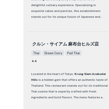
ます。
delightful culinary experience. Specializing in
exquisite cakes and pastries, this establishment
stands out for its unique fusion of Japanese and
Western flavors. The menu features a wide array of
delectable treats, from beautifully crafted cakes to
delicate pastries, all meticulously prepared to
tantalize your taste buds.
クルン・サイアム 麻布台ヒルズ店
Step into CRIOLLO and immerse yourself in a cozy and
Thai
Green Curry
Pad Thai
inviting atmosphere, where the aroma of freshly
4.4
baked goods fills the air. The decor is elegant yet
welcoming, creating the perfect setting for indulging
Located in the heart of Tokyo,
Krung Siam Azabudai
in their signature desserts. Whether you're craving a
Hills
is a hidden gem that offers an authentic taste of
classic Japanese cake or a European-style pastry,
Thailand. This restaurant stands out for its traditional
CRIOLLO's menu has something to satisfy every sweet
Thai cuisine that is expertly crafted with fresh
tooth. With a focus on quality ingredients and expert
ingredients and bold flavors. The menu features a
craftsmanship, each bite is a harmonious blend of
wide variety of dishes, from classic favorites like Pad
flavors and textures that showcases the skill and