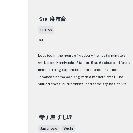
Thai and Green Curry to lesser-known gems that will
passion of the talented pastry chefs. Experience a
tantalize your taste buds.
culinary journey like no other at CRIOLLO, where every
bite tells a story of tradition, innovation, and pure
Sta. 麻布台
What sets Krung Siam Azabudai Hills apart is not only
culinary delight.
its delectable food but also its charming ambiance.
Fusion
The restaurant's decor transports you to the bustling
3.1
streets of Bangkok, with intricate wooden carvings,
Thai artwork, and warm lighting creating a cozy and
Located in the heart of Azabu Hills, just a minute's
inviting atmosphere. Whether you're craving a spicy
walk from Kamiyacho Station,
Sta. Azabudai
offers a
Tom Yum soup or a refreshing Mango Sticky Rice
unique dining experience that blends traditional
dessert, this establishment promises a culinary
Japanese home cooking with a modern twist. The
journey through the vibrant flavors of Thailand. If
skilled chefs, nutritionists, and food stylists at Sta.
you're looking for an authentic Thai dining experience
Azabudai meticulously prepare each dish from
in Tokyo, Krung Siam Azabudai Hills is a must-visit
scratch, using only the freshest ingredients and
destination that will leave you craving more.
homemade seasonings. The result is a menu that is
both comforting and innovative, perfect for daily
寺子屋 すし匠
indulgence.
Japanese
Sushi