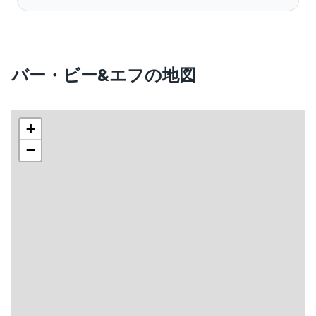
バー・ビー&エフの地図
+
−