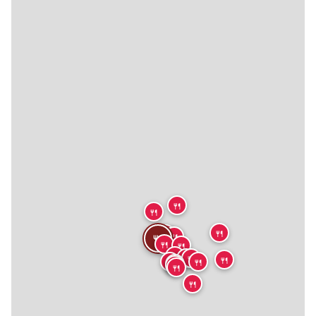
🍴
🍴
🍴
🍴
🍴
🍴
🍴
🍴
🍴
🍴
🍴
🍴
🍴
🍴
🍴
🍴
🍴
🍴
🍴
🍴