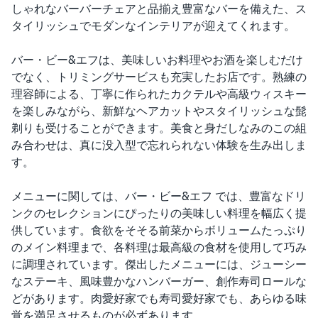
しゃれなバーバーチェアと品揃え豊富なバーを備えた、ス
タイリッシュでモダンなインテリアが迎えてくれます。
バー・ビー&エフは、美味しいお料理やお酒を楽しむだけ
でなく、トリミングサービスも充実したお店です。熟練の
理容師による、丁寧に作られたカクテルや高級ウィスキー
を楽しみながら、新鮮なヘアカットやスタイリッシュな髭
剃りも受けることができます。美食と身だしなみのこの組
み合わせは、真に没入型で忘れられない体験を生み出しま
す。
メニューに関しては、バー・ビー&エフ では、豊富なドリ
ンクのセレクションにぴったりの美味しい料理を幅広く提
供しています。食欲をそそる前菜からボリュームたっぷり
のメイン料理まで、各料理は最高級の食材を使用して巧み
に調理されています。傑出したメニューには、ジューシー
なステーキ、風味豊かなハンバーガー、創作寿司ロールな
どがあります。肉愛好家でも寿司愛好家でも、あらゆる味
覚を満足させるものが必ずあります。