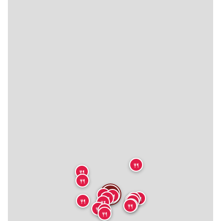
🍴
🍴
🍴
🍴
🍴
🍴
🍴
🍴
🍴
🍴
🍴
🍴
🍴
🍴
🍴
🍴
🍴
🍴
🍴