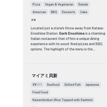
delicious pancakes but also its rich history.
Pizza
Vegan & Vegetarian
Salads
Established in 1974 in Waikiki, Hawaii, by the
American
BBQ
Desserts
Cake
second-generation owner, a Japanese woman,
this restaurant has a story to tell with its roots
3.9
deeply connected to the sunny shores of Hawaii.
Located just a stone's throw away from Katase-
The menu also features a variety of Hawaiian
Enoshima Station,
Garb Enoshima
is a charming
dishes, adding a tropical twist to your dining
Italian restaurant that offers a unique dining
experience. Whether you're craving a taste of
experience with its wood-fired pizzas and BBQ
paradise or simply looking for a cozy cafe to
options. The highlight of the menu is the
enjoy a dessert, Eggs 'n Things is the perfect
authentic Neapolitan-style pizzas, expertly
spot to relax and indulge in delightful treats
crafted and baked in a traditional wood-fired
after a stroll along Enoshima Beach.
oven by skilled pizzaiolos. Whether you're looking
for a casual meal or a special occasion, Garb
マイアミ貝新
Enoshima offers three different dining plans to
suit your needs, including a BBQ option where you
¥¥
¥¥¥
Seafood
Grilled Fish
Japanese
can enjoy a hands-on grilling experience.
Fried Food
What sets Garb Enoshima apart is its picturesque
Kaisendonburi (Rice Topped with Sashimi)
location, with stunning views of Enoshima Island