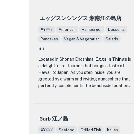
the ocean and a taste of exquisite Wagyu beef,
including flavorful pizzas, delectable pastas, and
Yakiniku Ponga is a must-visit destination for
exquisite courses that are sure to tantalize your
meat lovers and food enthusiasts alike.
エッグスンシングス 湘南江の島店
taste buds.
¥¥
¥¥¥
American
Hamburger
Desserts
Step into iL CHIANTI BEACHE and immerse
yourself in a cozy and inviting atmosphere,
Pancakes
Vegan & Vegetarian
Salads
complete with stylish decor and warm lighting
4.1
that sets the perfect mood for a memorable
dining experience. Indulge in their top-notch
Located in Shonan Enoshima,
Eggs 'n Things
is
cuisine, such as their signature pizzas with crispy
a delightful restaurant that brings a taste of
crusts and fresh toppings, or savor their rich and
Hawaii to Japan. As you step inside, you are
creamy pasta dishes that are cooked to
greeted by a warm and inviting atmosphere that
perfection. With a budget range that caters to
perfectly complements the beachside location.
various preferences, from casual diners to those
Known for being the original pancake
seeking a more upscale meal, iL CHIANTI
destination, Eggs 'n Things offers a menu filled
BEACHE offers something for everyone, making
with fluffy and indulgent pancakes topped with
it a must-visit destination for Italian food
generous amounts of whipped cream, making
enthusiasts in the area.
Garb 江ノ島
them a must-try for pancake enthusiasts.
¥¥
¥¥¥
Seafood
Grilled Fish
Italian
What sets Eggs 'n Things apart is not just its