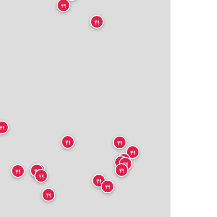
🍴
🍴
🍴
🍴
🍴
🍴
🍴
🍴
🍴
🍴
🍴
🍴
🍴
🍴
🍴
🍴
🍴