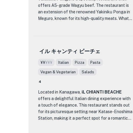
用して、日本料理の伝統の真髄を称える料理を作
offers A5-grade Wagyu beef. The restaurant is
るという取り組みです。あなたがシーフード愛好
an extension of the renowned Yakiniku Ponga in
家であっても、単に思い出に残る食事体験を楽し
Meguro, known for its high-quality meats. What
みたいと考えている人であっても、磯料理 竹波 は
sets this place apart is not only the premium
あなたの味覚を喜ばせ、もっと食べたいと思わせ
selection of black-haired Wagyu beef, including
ることをお約束します。
A5 grade, but also the option to bring along your
furry friends, as they have pet-friendly seating
イル キャンティ ビーチェ
available.
¥¥
¥¥¥
Italian
Pizza
Pasta
The restaurant boasts a variety of menu items,
including the popular 'Yakiniku Ponga Ultimate
Vegan & Vegetarian
Salads
Course' featuring a selection of premium cuts like
4
Wagyu sushi and thick-cut tongue salt. The
ambiance is carefully designed to cater to a wide
Located in Kanagawa,
iL CHIANTI BEACHE
range of diners, from couples enjoying the sunset
offers a delightful Italian dining experience with
at the window-side counter seats to families in
a touch of elegance. This restaurant stands out
the cozy sofa area. Additionally, the restaurant's
for its picturesque setting near Katase-Enoshima
attention to detail extends to using top-quality
Station, making it a perfect spot for a romantic
Miyazaki brand rice, enhancing the overall dining
dinner or a gathering with friends. The menu
experience. For a memorable meal with a view of
features a wide array of authentic Italian dishes,