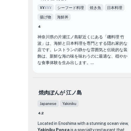
¥¥
¥¥¥
シーフード料理
焼き魚
日本料理
揚げ物
海鮮丼
4
神奈川県の片瀬江ノ島駅近くにある「磯料理 竹
波」は、海鮮と日本料理を専門とする隠れ家的な
店です。レストランの静かな雰囲気と伝統的な装
飾は、新鮮な海の味を味わうのに最適な、穏やか
な食事体験を生み出します。
磯料理 竹波のメニューは、最高級の魚を使った刺
身盛り合わせ、サクサクとした軽い衣が特徴の天
ぷら、香ばしいシーフードのグリルなど、さまざ
焼肉ぽんが 江ノ島
まな美味しい料理が自慢です。 磯料理 竹波 の熟練
したシェフは、細部まで細心の注意を払い、各料
Japanese
Yakiniku
理が見た目に魅力的なだけでなく、本格的な日本
4.2
の味が溢れていることを保証します。
Located in Enoshima with a stunning ocean view,
磯料理 竹波 の特徴は、高品質の地元産の食材を使
Yakiniku Ponga
is a specialty restaurant that