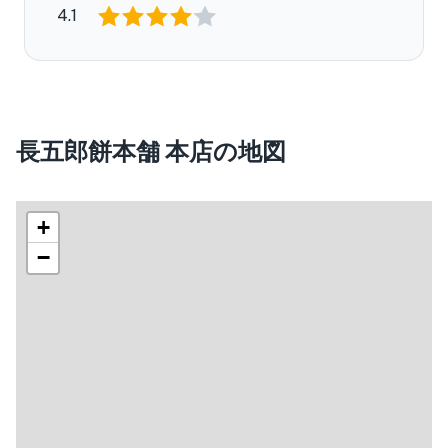
4.1
長五郎餅本舗 本店の地図
+
−