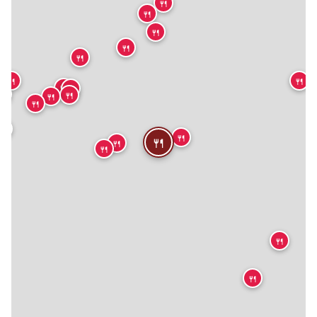
🍴
🍴
🍴
🍴
🍴
🍴
🍴
🍴
🍴
🍴
🍴
🍴
🍴
🍴
🍴
🍴
🍴
🍴
🍴
🍴