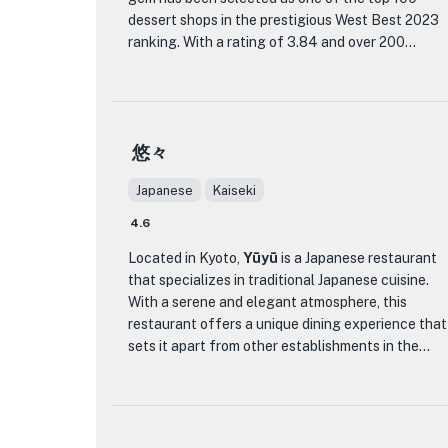
コム トゥジュール が他の飲食店と違うのは、高品
dessert shops in the prestigious West Best 2023
質の食材と伝統的な焼き技術を使用するというこ
ranking. With a rating of 3.84 and over 200
だわりです。ここのシェフは、味が素晴らしいだ
reviews on Tabelog, it is clear that Rakushan has
けでなく、京都の豊かな風味を表現したデザート
captured the hearts and taste buds of locals and
を作ることに誇りを持っています。デザート愛好
visitors alike.
家でも、単に甘いお菓子を探しているだけでも、
コム トゥジュール は、絶品ペストリーを愛する人
悠々
What sets Rakushan apart is its dedication to
なら必ず訪れるべき場所です。
traditional Japanese sweets, known as wagashi.
Japanese
Kaiseki
These delicate and artfully crafted confections
are made using time-honored techniques and
4.6
high-quality ingredients. From the moment you
Located in Kyoto,
Yūyū
is a Japanese restaurant
step into Rakushan, you will be transported to a
that specializes in traditional Japanese cuisine.
world of elegance and tranquility. The interior is
With a serene and elegant atmosphere, this
beautifully decorated with traditional Japanese
restaurant offers a unique dining experience that
motifs, creating a serene atmosphere that
sets it apart from other establishments in the
complements the exquisite sweets on offer.
area.
The menu at Rakushan features a wide variety of
At Yūyū, guests can indulge in a variety of
wagashi, each with its own unique flavor and
authentic Japanese dishes that are expertly
texture. Indulge in the melt-in-your-mouth