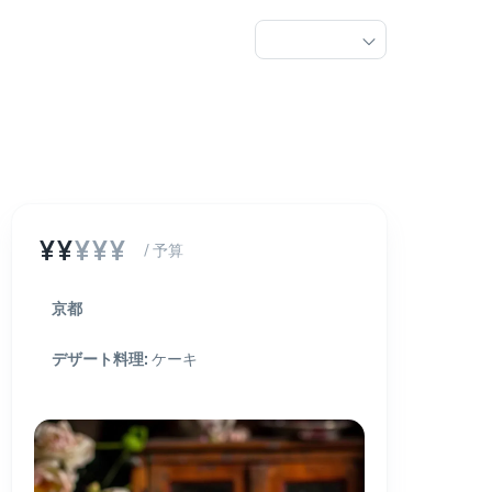
¥¥
¥¥¥
/ 予算
京都
デザート料理
:
ケーキ