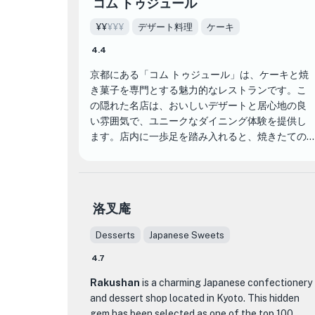
コム トゥジュール
¥¥
¥¥¥
デザート料理
ケーキ
4.4
京都にある「コム トゥジュール」は、ケーキと焼
き菓子を専門とする魅力的なレストランです。こ
の隠れた名店は、おいしいデザートと居心地の良
い雰囲気で、ユニークなダイニング体験を提供し
ます。店内に一歩足を踏み入れると、焼きたての
甘い香りと温かい雰囲気が店内に広がります。
コム トゥジュール のメニューには、正確かつ丁寧
に作られたさまざまなケーキやペストリーが揃っ
洛叉庵
ています。チョコレートケーキやフルーツタルト
などの定番の人気商品から、抹茶風味のペストリ
Desserts
Japanese Sweets
ーなどのユニークな作品まで、あらゆる甘党を満
4.7
足させるものが揃っています。デザートのプレゼ
ンテーションはまさに芸術作品で、各料理は美し
Rakushan
is a charming Japanese confectionery
く盛り付けられ、飾り付けされています。
and dessert shop located in Kyoto. This hidden
gem has been selected as one of the top 100