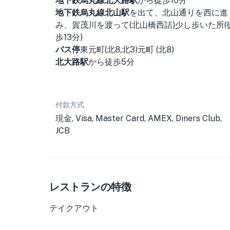
地下鉄烏丸線北大路駅
から徒歩10分
地下鉄烏丸線北山駅
を出て、北山通りを西に進
み、賀茂川を渡って(北山橋西詰)少し歩いた所(
歩13分)
バス停
東元町(北8,北3)元町 (北8)
北大路駅
から徒歩5分
付款方式
現金, Visa, Master Card, AMEX, Diners Club,
JCB
レストランの特徴
テイクアウト