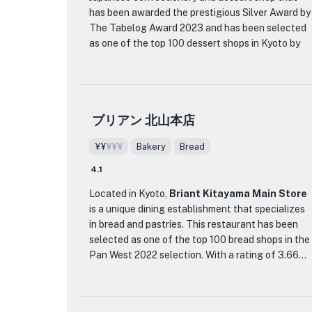
with flavor. From the moment you step inside, you
has been awarded the prestigious Silver Award by
will be greeted by a warm and inviting
The Tabelog Award 2023 and has been selected
atmosphere, with traditional Japanese decor and
as one of the top 100 dessert shops in Kyoto by
a serene ambiance.
the WEST Hyakumeiten 2023.
At Shogetsu, you can indulge in a wide variety of
One of the standout menu items at Ogawa is their
traditional Japanese sweets and desserts. From
signature soba set, which includes a bowl of
beautifully crafted wagashi (traditional Japanese
ブリアン 北山本店
steaming hot soba noodles served with a side of
confections) to mouthwatering amazake (sweet
tempura, pickles, and a flavorful dipping sauce.
fermented rice drink), Shogetsu offers a
¥¥
¥¥¥
Bakery
Bread
The tempura is light and crispy, perfectly
delightful range of flavors and textures that will
complementing the earthy flavors of the soba.
4.1
transport you to the heart of Japanese culinary
For those looking for a more indulgent
tradition. A must-try is the 'Uguisu Mochi,'
Located in Kyoto,
Briant Kitayama Main Store
experience, the restaurant also offers a variety
featuring moist habutae mochi filled with sweet
is a unique dining establishment that specializes
of seasonal toppings and side dishes, such as
bean paste and enveloped by fragrant soybean
in bread and pastries. This restaurant has been
grilled fish and vegetable tempura.
flour.
selected as one of the top 100 bread shops in the
What sets Shogetsu apart from other dessert
Pan West 2022 selection. With a rating of 3.66
Whether you are a soba connoisseur or simply
shops is not only the quality of their sweets but
and over 400 reviews, it is clear that Briant
looking to explore the rich flavors of Japanese
also the attention to detail in their presentation.
Kitayama Main Store is a popular destination for
cuisine, Ogawa is a must-visit destination. With its
Each confection is meticulously crafted,
bread lovers.
dedication to quality, authentic flavors, and warm