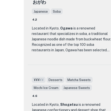
おがわ
prepared by skilled chefs. The menu features a
dorayaki, a sweet pancake filled with red bean
range of options, including sushi, sashimi,
paste, or savor the delicate matcha-flavored
Japanese
Soba
tempura, and grilled dishes. Each dish is made
mochi. For those looking for a refreshing treat,
with the finest ingredients, ensuring a high-
the seasonal fruit parfaits are a must-try. Each
4.2
quality and flavorful dining experience.
parfait is carefully layered with fresh fruits,
Located in Kyoto,
Ogawa
is a renowned
creamy ice cream, and sweet syrup, creating a
restaurant that specializes in soba, a traditional
One of the standout features of Yūyū is its
harmonious blend of flavors.
Japanese noodle dish made from buckwheat flour.
attention to detail in both presentation and taste.
Recognized as one of the top 100 soba
Each dish is beautifully plated, showcasing the
Whether you are a connoisseur of Japanese
restaurants in Japan, Ogawa has been selected
artistry and precision that goes into Japanese
sweets or simply looking to satisfy your sweet
as a top choice by the prestigious Soba
cuisine. From the delicate flavors of the sushi to
tooth, Rakushan is the perfect destination.
Hyakumeiten 2022 and Tabelog Soba
the crispy texture of the tempura, every bite is a
Immerse yourself in the world of wagashi and
Hyakumeiten 2022.
delight for the senses.
experience the artistry and craftsmanship that
goes into each delectable creation.
What sets Ogawa apart from other dining
Whether you're looking for a special night out or
¥¥¥
¥¥
Desserts
Matcha Sweets
establishments is its commitment to quality and
simply want to experience the flavors of Japan,
Mochi Ice Cream
Japanese Sweets
authenticity. The soba noodles are handmade in-
Yūyū is the perfect destination. With its exquisite
house using traditional techniques, resulting in a
cuisine, elegant ambiance, and impeccable
4.6
texture that is both firm and chewy. The
service, this restaurant offers a truly memorable
restaurant takes pride in sourcing the finest
Located in Kyoto,
Shogetsu
is a renowned
dining experience.
ingredients, ensuring that each dish is bursting
Japanese confectionery and dessert shop that