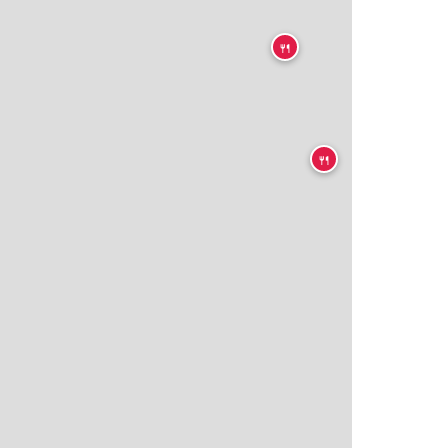
🍴
🍴
🍴