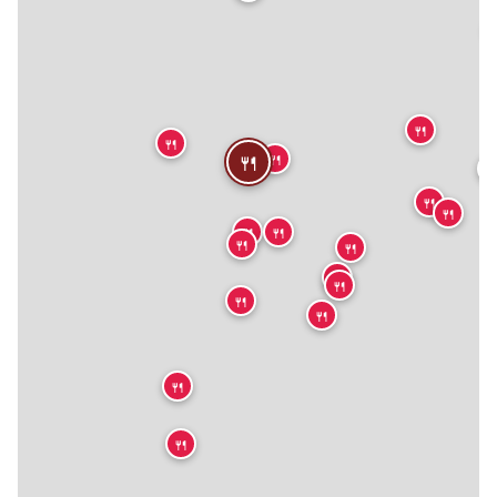
🍴
🍴
🍴
🍴

🍴
🍴
🍴
🍴
🍴
🍴
🍴
🍴
🍴
🍴
🍴
🍴