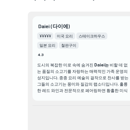
Daiei (다이에)
¥¥¥¥¥
미국 요리
스테이크하우스
일본 요리
철판구이
4.3
도시의 복잡한 미로 속에 숨겨진
Daiei는
비할 데 없
는 품질의 소고기를 자랑하는 매력적인 가족 운영의
성지입니다. 종종 요리 예술의 걸작으로 찬사를 받는
그들의 소고기는 풍미와 질감의 랩소디입니다. 훌륭
한 레드 와인과 전문적으로 페어링하면 황홀한 미식
이야기를 만들어냅니다. 그들의 시그니처 메뉴 중에
는 흠잡을 데 없이 양념하고 순수한 탁월함으로 조리
한 A5 고베 스테이크가 있습니다. 이와 함께 유혹적
인 우니/소고기/캐비어 초밥, 이탈리아 트러플과 마
늘 에센스를 듬뿍 뿌린 A5 소고기 카르파초, 풍미가
울려 퍼지는 향기로운 마늘밥 등 다양한 요리가 제공