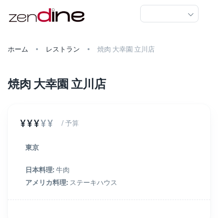
ホーム
レストラン
焼肉 大幸園 立川店
焼肉 大幸園 立川店
¥¥¥
¥¥
/ 予算
東京
日本料理
:
牛肉
アメリカ料理
:
ステーキハウス