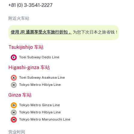
+81 (0) 3-3541-2227
附近火车站
使用 JR 通票享受火车旅行折扣，
为您下次日本之旅省钱！
Tsukijishijo 车站
Toei Subway Oedo Line
Higashi-ginza 车站
Toei Subway Asakusa Line
Tokyo Metro Hibiya Line
Ginza 车站
Tokyo Metro Ginza Line
Tokyo Metro Hibiya Line
Tokyo Metro Marunouchi Line
营业时间