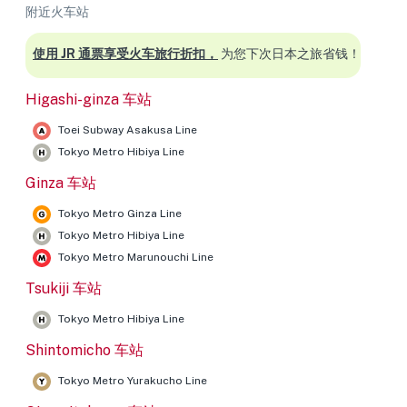
附近火车站
使用 JR 通票享受火车旅行折扣，
为您下次日本之旅省钱！
Higashi-ginza 车站
Toei Subway Asakusa Line
Tokyo Metro Hibiya Line
Ginza 车站
Tokyo Metro Ginza Line
Tokyo Metro Hibiya Line
Tokyo Metro Marunouchi Line
Tsukiji 车站
Tokyo Metro Hibiya Line
Shintomicho 车站
Tokyo Metro Yurakucho Line