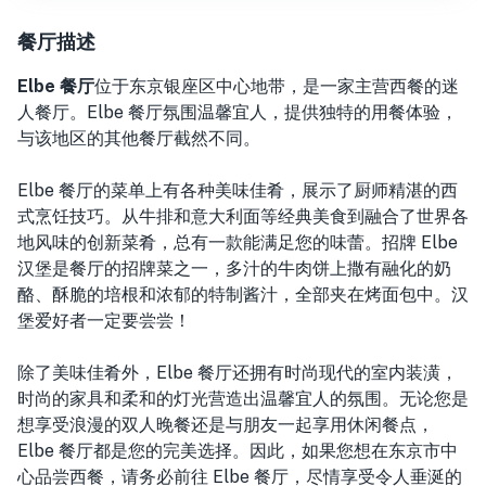
餐厅描述
Elbe 餐厅
位于东京银座区中心地带，
是一家主营西餐的迷
人餐厅。Elbe 餐厅氛围温馨宜人，提供独特的用餐体验，
与该地区的其他餐厅截然不同。
Elbe 餐厅的菜单上有各种美味佳肴，展示了厨师精湛的西
式烹饪技巧。从牛排和意大利面等经典美食到融合了世界各
地风味的创新菜肴，总有一款能满足您的味蕾。招牌 Elbe
汉堡是餐厅的招牌菜之一，多汁的牛肉饼上撒有融化的奶
酪、酥脆的培根和浓郁的特制酱汁，全部夹在烤面包中。汉
堡爱好者一定要尝尝！
除了美味佳肴外，Elbe 餐厅还拥有时尚现代的室内装潢，
时尚的家具和柔和的灯光营造出温馨宜人的氛围。无论您是
想享受浪漫的双人晚餐还是与朋友一起享用休闲餐点，
Elbe 餐厅都是您的完美选择。因此，如果您想在东京市中
心品尝西餐，请务必前往 Elbe 餐厅，尽情享受令人垂涎的