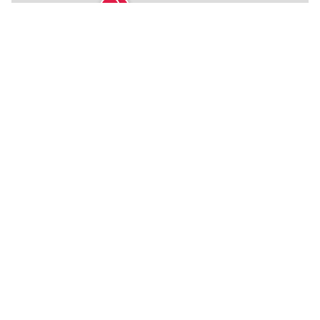
🍴
🍴
🍴