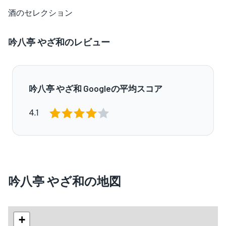
酒のセレクション
吟八亭 やざ和のレビュー
吟八亭 やざ和 Googleの平均スコア
4.1
吟八亭 やざ和の地図
+