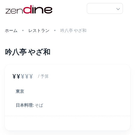
ホーム
レストラン
吟八亭 やざ和
吟八亭 やざ和
¥¥
¥¥¥
/ 予算
東京
日本料理
:
そば