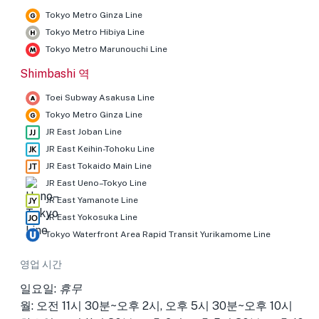
Tokyo Metro Ginza Line
Tokyo Metro Hibiya Line
Tokyo Metro Marunouchi Line
Shimbashi 역
Toei Subway Asakusa Line
Tokyo Metro Ginza Line
JR East Joban Line
JR East Keihin-Tohoku Line
JR East Tokaido Main Line
JR East Ueno–Tokyo Line
JR East Yamanote Line
JR East Yokosuka Line
Tokyo Waterfront Area Rapid Transit Yurikamome Line
영업 시간
일요일:
휴무
월: 오전 11시 30분~오후 2시, 오후 5시 30분~오후 10시