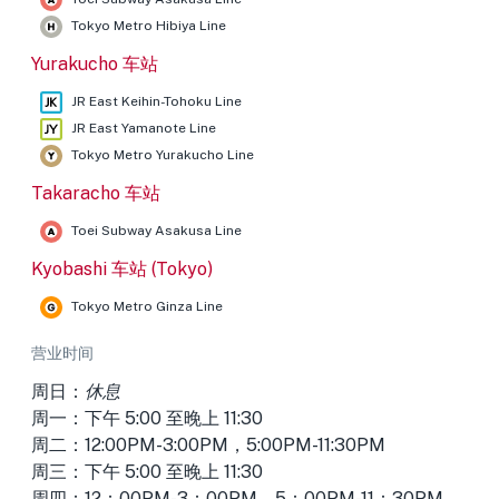
Tokyo Metro Hibiya Line
Yurakucho 车站
JR East Keihin-Tohoku Line
JR East Yamanote Line
Tokyo Metro Yurakucho Line
Takaracho 车站
Toei Subway Asakusa Line
Kyobashi 车站 (Tokyo)
Tokyo Metro Ginza Line
营业时间
周日：
休息
周一：下午 5:00 至晚上 11:30
周二：12:00PM-3:00PM，5:00PM-11:30PM
周三：下午 5:00 至晚上 11:30
周四：12：00PM-3：00PM，5：00PM-11：30PM