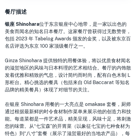
餐厅描述
银座 Shinohara
位于东京银座中心地带，
是一家以出色的
美食而闻名的知名日本餐厅。这家餐厅曾获得过无数赞誉，
包括 2023 年 Tabelog Awards 颁发的金奖，以及被东京百
名店评选为东京 100 家顶级餐厅之一。
Ginza Shinohara 提供独特的用餐体验，将以优质食材闻名
的滋贺地区的风味与日本料理的艺术相结合。餐厅的内饰散
发着优雅和精致的气息，设计简约而时尚，配有白色木制 L
形柜台。精心挑选的餐具（包括来自 Old Baccarat 等知名
品牌的精美餐具）体现了对细节的关注。
在银座 Shinohara 用餐的一大亮点是 omakase 套餐，厨师
通过根据最新鲜的时令食材制作菜单来展示他的创造力和技
能。每道菜都是一件艺术品，精美呈现，风味十足，将刺激
您的味蕾。从“七宝森”的开胃菜（以象征七宝的七种食材为
特色）到“八寸”套餐（展示了滋贺最好的当地农产品），每