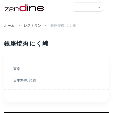
ホーム
レストラン
銀座焼肉 にく﨑
銀座焼肉 にく﨑
東京
日本料理
:
焼肉