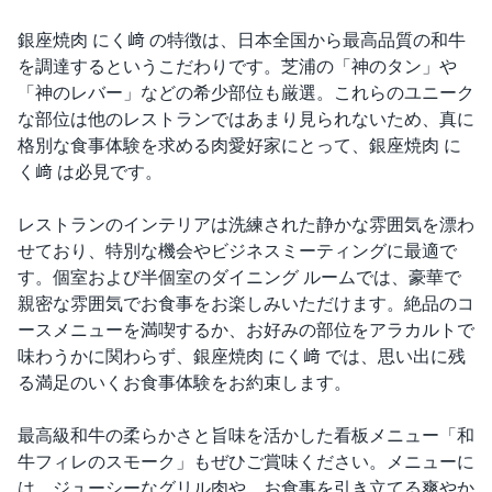
銀座焼肉 にく﨑 の特徴は、日本全国から最高品質の和牛
を調達するというこだわりです。芝浦の「神のタン」や
「神のレバー」などの希少部位も厳選。これらのユニーク
な部位は他のレストランではあまり見られないため、真に
格別な食事体験を求める肉愛好家にとって、銀座焼肉 に
く﨑 は必見です。
レストランのインテリアは洗練された静かな雰囲気を漂わ
せており、特別な機会やビジネスミーティングに最適で
す。個室および半個室のダイニング ルームでは、豪華で
親密な雰囲気でお食事をお楽しみいただけます。絶品のコ
ースメニューを満喫するか、お好みの部位をアラカルトで
味わうかに関わらず、銀座焼肉 にく﨑 では、思い出に残
る満足のいくお食事体験をお約束します。
最高級和牛の柔らかさと旨味を活かした看板メニュー「和
牛フィレのスモーク」もぜひご賞味ください。メニューに
は、ジューシーなグリル肉や、お食事を引き立てる爽やか