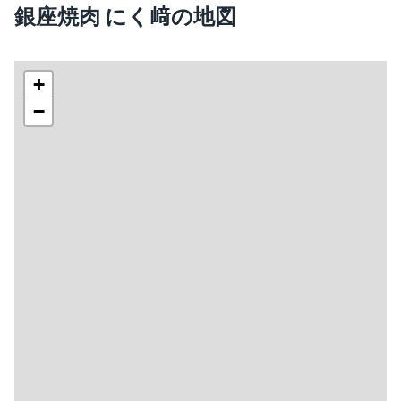
銀座焼肉 にく﨑の地図
+
−