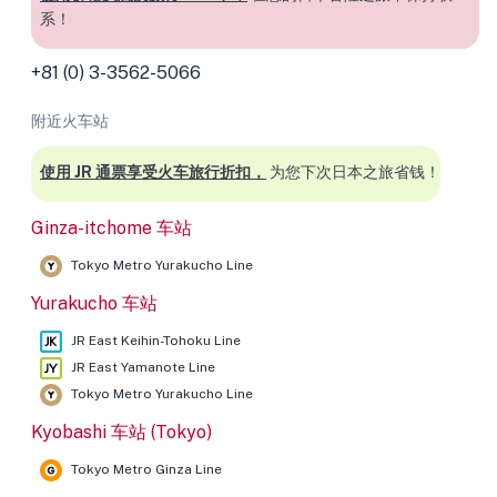
系！
+81 (0) 3-3562-5066
附近火车站
使用 JR 通票享受火车旅行折扣，
为您下次日本之旅省钱！
Ginza-itchome 车站
Tokyo Metro Yurakucho Line
Yurakucho 车站
JR East Keihin-Tohoku Line
JR East Yamanote Line
Tokyo Metro Yurakucho Line
Kyobashi 车站 (Tokyo)
Tokyo Metro Ginza Line