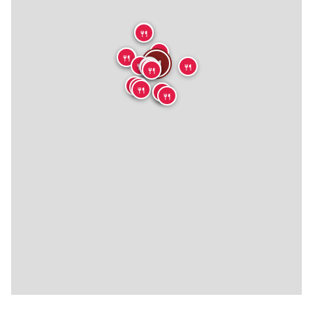
🍴
🍴
🍴
🍴
🍴
🍴
🍴
🍴
🍴
🍴
🍴
🍴
🍴
🍴
🍴
🍴
🍴
🍴
🍴
🍴