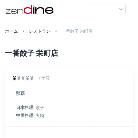
ホーム
レストラン
一番餃子 栄町店
一番餃子 栄町店
¥
¥¥¥¥
/ 予算
那覇
日本料理
:
餃子
中国料理
:
火鍋