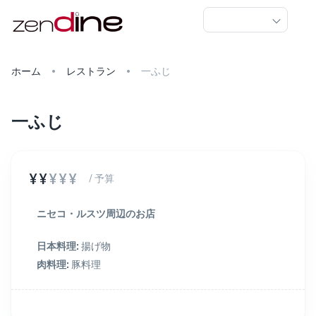
ホーム
レストラン
一ふじ
一ふじ
¥¥
¥¥¥
/ 予算
ニセコ・ルスツ周辺のお店
日本料理
:
揚げ物
肉料理
:
豚料理