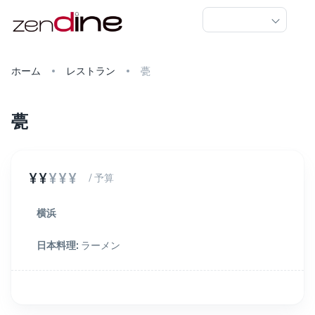
ホーム
レストラン
甍
甍
¥¥
¥¥¥
/ 予算
横浜
日本料理
:
ラーメン