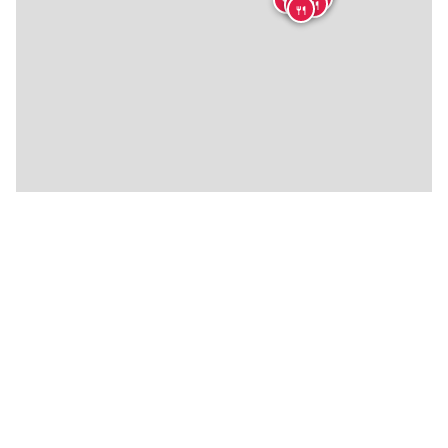
🍴
🍴
🍴