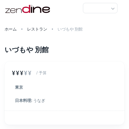
ホーム
レストラン
いづもや 別館
いづもや 別館
¥¥¥
¥¥
/ 予算
東京
日本料理
:
うなぎ