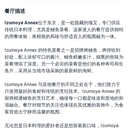
餐厅描述
Izumoya Annex
位于东京，
是一处隐藏的瑰宝，专门供应
传统日本料理，尤其是鳗鱼菜肴。这家迷人的餐厅提供独特
的用餐体验，将精致的风味与舒适宜人的氛围融为一体。
Izumoya Annex 的特色菜肴之一是招牌烤鳗鱼，烤得恰到
好处，配上浓郁可口的酱汁。鳗鱼鲜嫩多汁，烟熏的焦味为
菜肴增添了深度。另一个必尝的菜肴是他们的各种寿司和生
鱼片，采用从当地市场采购的最新鲜的海鲜。
Izumoya Annex 与其他餐厅的不同之处在于，他们致力于
只使用最好的食材和传统的烹饪技术。Izumoya Annex 的
厨师精通鳗鱼的烹饪艺术，确保每一口都是味道和质地的和
谐融合。餐厅对细节的关注也体现在其优雅的装饰中，为食
客营造出宁静而温馨的氛围。
无论您是日本料理的爱好者还是想探索新口味，Izumoya