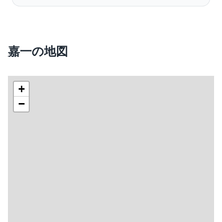
嘉一の地図
+
−