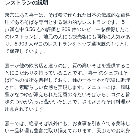
レストランの説明
東京にある嘉一は、そば粉で作られた日本の伝統的な麺料
理であるそばを専門とする魅力的なレストランです。 5
点満点中 3.56 点の評価と 209 件のレビューを獲得したこ
のレストランは、地元の人にも観光客にも同様に人気があ
り、8,909 人がこのレストランをトップ選択肢の 1 つとし
て保存しています。
嘉一が他の飲食店と違うのは、質の高いそばを提供するこ
とにこだわりを持っていることです。 嘉一 のシェフはそ
ば打ちの技術を習得しており、麺の一本一本が完璧に調理
され、素晴らしい食感を実現します。メニューには、風味
豊かなつゆが添えられた定番の冷たいそばから、コクと旨
味のつゆが入った温かいそばまで、さまざまなそば料理が
用意されています。
嘉一では、絶品そば以外にも、お食事を引き立てる美味し
い一品料理も豊富に取り揃えております。天ぷらやお刺身