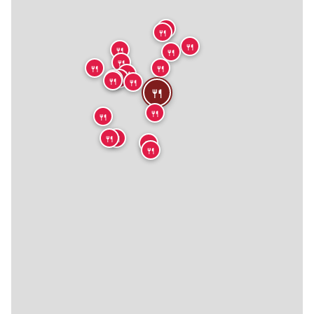
🍴
🍴
🍴
🍴
🍴
🍴
🍴
🍴
🍴
🍴
🍴
🍴
🍴
🍴
🍴
🍴
🍴
🍴
🍴
🍴