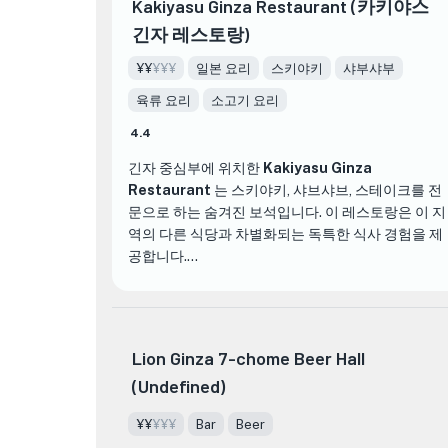
Kakiyasu Ginza Restaurant (카키야스
긴자 레스토랑)
¥¥
¥¥¥
일본 요리
스키야키
샤부샤부
육류 요리
소고기 요리
4.4
긴자 중심부에 위치한
Kakiyasu Ginza
Restaurant
는 스키야키, 샤브샤브, 스테이크를 전
문으로 하는 숨겨진 보석입니다. 이 레스토랑은 이 지
역의 다른 식당과 차별화되는 독특한 식사 경험을 제
공합니다.
Kakiyasu Ginza Restaurant의 내부는 우아하고 세
련되며, 전통적인 일본식 디자인으로 따뜻하고 매력
적인 분위기를 연출합니다. 세심하고 친절한 직원들
Lion Ginza 7-chome Beer Hall
이 훌륭한 서비스를 제공하여 모든 손님이 환영받고
(Undefined)
잘 보살핌을 받는다고 느낄 수 있도록 합니다.
¥¥
¥¥¥
Bar
Beer
메뉴에 관해서는 Kakiyasu Ginza Restaurant이 정