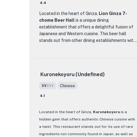
말 뛰어납니다. 그들의 스키야키는 꼭 맛봐야 할 요리
4.4
로, 야채와 두부와 함께 풍미 있는 국물에 익힌 부드
Located in the heart of Ginza,
Lion Ginza 7-
러운 쇠고기 조각이 특징입니다. 샤부샤부도 똑같이
chome Beer Hall
is a unique dining
맛있으며, 얇게 썬 고기와 신선한 야채를 뜨거운 냄비
establishment that offers a delightful fusion of
에서 테이블에서 조리합니다. 그리고 스테이크를 선
Japanese and Western cuisine. This beer hall
호하는 사람들을 위해 Kakiyasu Ginza Restaurant
stands out from other dining establishments with
은 완벽하게 조리된 고품질 컷을 제공합니다.
its vibrant and lively atmosphere, making it the
perfect place to unwind and enjoy a delicious
특별한 밤을 보내고 싶든, 단순히 맛있는 일본 요리를
meal.
즐기고 싶든, Kakiyasu Ginza Restaurant은 완벽한
선택입니다. 독특한 메뉴, 우아한 장식, 뛰어난 서비
Kuronekoyoru (Undefined)
The menu at Lion Ginza 7-chome Beer Hall is a
스를 갖춘 이 레스토랑은 오래도록 기억에 남을 것입
true culinary delight, offering a wide range of
니다.
¥¥
¥¥¥
Chinese
dishes that cater to all tastes. From juicy steaks
to mouthwatering seafood, there is something
4.1
for everyone. One of the standout dishes is their
signature beer-infused dishes, which perfectly
Located in the heart of Ginza,
Kuronekoyoru
is a
complement their extensive selection of craft
hidden gem that offers authentic Chinese cuisine with
beers. Whether you're a beer enthusiast or simply
a twist. This restaurant stands out for its use of rare
looking for a unique dining experience, Lion Ginza
ingredients not commonly found in Japan, as well as
7-chome Beer Hall is the place to be.