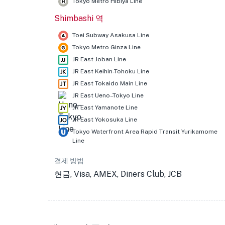
Tokyo Metro Hibiya Line
Shimbashi 역
Toei Subway Asakusa Line
Tokyo Metro Ginza Line
JR East Joban Line
JR East Keihin-Tohoku Line
JR East Tokaido Main Line
JR East Ueno–Tokyo Line
JR East Yamanote Line
JR East Yokosuka Line
Tokyo Waterfront Area Rapid Transit Yurikamome
Line
결제 방법
현금, Visa, AMEX, Diners Club, JCB