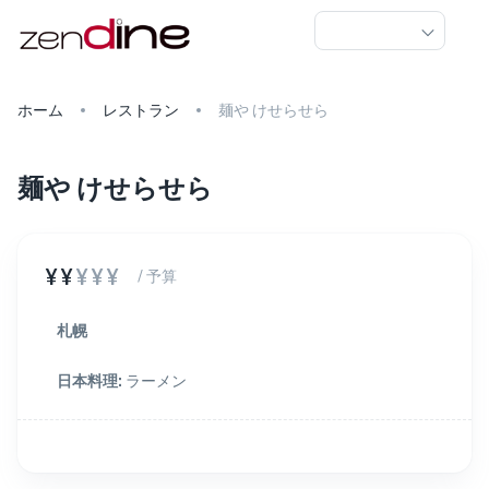
ホーム
レストラン
麺や けせらせら
麺や けせらせら
¥¥
¥¥¥
/ 予算
札幌
日本料理
:
ラーメン