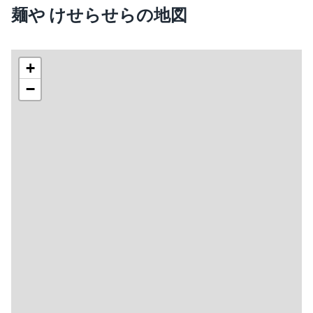
麺や けせらせらの地図
+
−