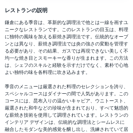
レストランの説明
鎌倉にある季音は、革新的な調理法で他とは一線を画すユ
ニークなレストランです。このレストランの目玉は、料理
に独特の風味を加える薪焼き調理法です。伝統的なオーブ
ンとは異なり、薪焼き調理法では炎の強さの変動を管理す
る必要があり、その結果、ガスでは再現できない美しく不
均一な焼き目とスモーキーな香りが生まれます。この方法
は、シェフのスキルと経験を示すだけでなく、素朴で心地
よい独特の味を各料理に吹き込みます。
季音のメニューは厳選された料理のセレクションを誇り、
スペシャルコースはダイナーの間で人気があります。この
コースには、昆布入りの温かいキャビア、ウニトースト、
厳選された和牛などの珍味が含まれており、すべて魅惑的
な薪焼き技術を使用して調理されています。レストランの
インテリア デザインは、伝統的な調理法とシームレスに
融合したモダンな美的感覚を醸し出し、洗練されていて居