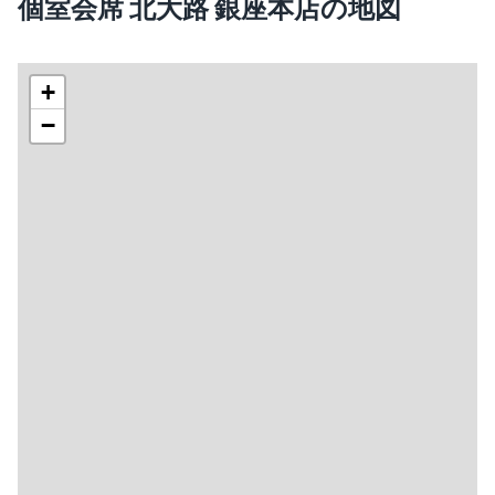
個室会席 北大路 銀座本店の地図
+
−