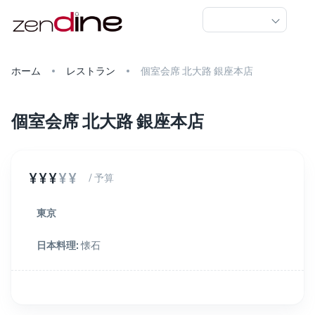
ホーム
レストラン
個室会席 北大路 銀座本店
個室会席 北大路 銀座本店
¥¥¥
¥¥
/ 予算
東京
日本料理
:
懐石