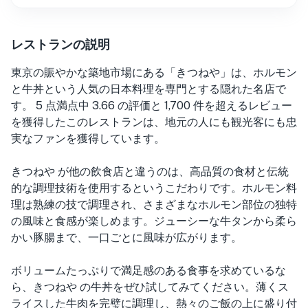
レストランの説明
東京の賑やかな築地市場にある「きつねや」は、ホルモン
と牛丼という人気の日本料理を専門とする隠れた名店で
す。 5 点満点中 3.66 の評価と 1,700 件を超えるレビュー
を獲得したこのレストランは、地元の人にも観光客にも忠
実なファンを獲得しています。
きつねや が他の飲食店と違うのは、高品質の食材と伝統
的な調理技術を使用するというこだわりです。ホルモン料
理は熟練の技で調理され、さまざまなホルモン部位の独特
の風味と食感が楽しめます。ジューシーな牛タンから柔ら
かい豚腸まで、一口ごとに風味が広がります。
ボリュームたっぷりで満足感のある食事を求めているな
ら、きつねや の牛丼をぜひ試してみてください。薄くス
ライスした牛肉を完璧に調理し、熱々のご飯の上に盛り付