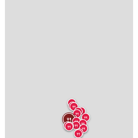
🍴
🍴
🍴
🍴
🍴
🍴
🍴
🍴
🍴
🍴
🍴
🍴
🍴
🍴
🍴
🍴
🍴
🍴
🍴
🍴