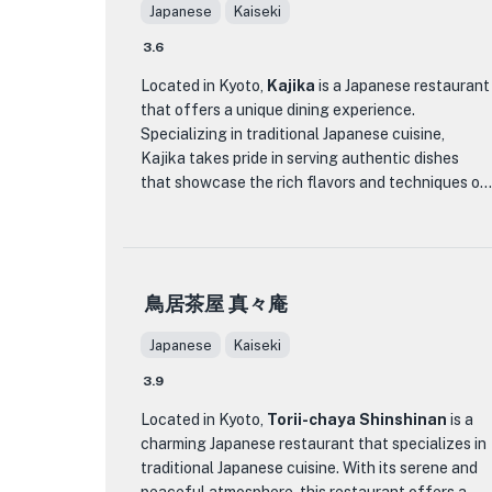
気に仕上げています。レストランのデザインの細
Japanese
Kaiseki
部へのこだわりが全体的なダイニング体験をさら
3.6
に高め、食事を楽しむのに本当に思い出に残る場
所となっています。
Located in Kyoto,
Kajika
is a Japanese restaurant
that offers a unique dining experience.
メニューに関しては、古今藤や では、あらゆる味
Specializing in traditional Japanese cuisine,
覚を満足させる幅広い料理を提供しています。寿
Kajika takes pride in serving authentic dishes
司や刺身などの伝統的な日本の人気料理から、特
that showcase the rich flavors and techniques of
製の古今ロールなどのユニークな創作料理まで、
Japanese cooking.
誰もが楽しめるものが揃っています。 古今藤や の
シェフは、そのスキルと創造力で知られており、
The restaurant's interior is tastefully decorated,
新鮮な食材のみを使用して、見た目も美しい料理
creating a warm and inviting atmosphere for
と美味しい料理を作り出しています。
鳥居茶屋 真々庵
guests. With its traditional Japanese decor and
serene ambiance, Kajika provides a tranquil
2 人でのロマンチックなディナーでも、特別な日を
Japanese
Kaiseki
setting for diners to enjoy their meal.
祝う場所でも、古今藤や は完璧な選択です。独特
3.9
の味の融合、美しい装飾、そして卓越したサービ
One of the standout features of Kajika is its
スを備えたこのレストランは、そこで食事をする
Located in Kyoto,
Torii-chaya Shinshinan
is a
extensive menu, which features a wide variety of
すべての人に忘れられない印象を残すでしょう。
charming Japanese restaurant that specializes in
dishes to cater to different tastes and
traditional Japanese cuisine. With its serene and
preferences. From fresh sashimi and sushi to