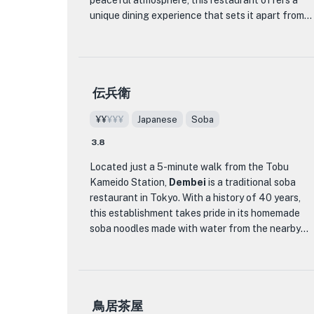
peaceful atmosphere, this restaurant offers a
flavorful tempura and grilled meats, there is
unique dining experience that sets it apart from
something for everyone to enjoy. The skilled
other establishments in the area.
chefs at Kajika use only the finest ingredients to
create each dish, ensuring that every bite is a
The menu at Torii-chaya Shinshinan features a
delight to the senses.
wide variety of authentic Japanese dishes,
伝兵衛
including both seafood and traditional Japanese
What sets Kajika apart from other dining
cuisine. From fresh sashimi to perfectly grilled
establishments is its commitment to preserving
¥¥
¥¥¥
Japanese
Soba
seafood, each dish is prepared with the utmost
the authenticity of Japanese cuisine. The
care and attention to detail. The restaurant takes
restaurant takes great care in sourcing
3.8
pride in using only the freshest ingredients,
ingredients and preparing each dish with
Located just a 5-minute walk from the Tobu
sourced locally whenever possible, to ensure the
precision and attention to detail. Whether you are
Kameido Station,
Dembei
is a traditional soba
highest quality and flavor in every bite.
a connoisseur of Japanese cuisine or simply
restaurant in Tokyo. With a history of 40 years,
looking to explore new flavors, Kajika is a must-
this establishment takes pride in its homemade
One of the standout dishes at Torii-chaya
visit destination for a memorable dining
soba noodles made with water from the nearby
Shinshinan is their signature tempura. The
experience.
Kifune River. The restaurant's dedication to the
tempura here is light and crispy, with a delicate
art of soba-making sets it apart from other dining
batter that perfectly complements the fresh
establishments in the area.
seafood and vegetables. Another must-try dish is
their beautifully presented sushi platter,
鳥居茶屋
One of the standout dishes at Dembei is their
featuring a selection of nigiri and maki rolls made