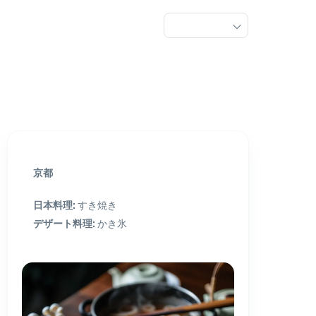
京都
日本料理
:
すき焼き
デザート料理
:
かき氷