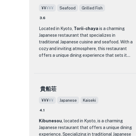
zaru soba, a chilled soba dish served on a bamboo
with the freshest fish and expertly seasoned rice.
¥¥
¥¥¥
Seafood
Grilled Fish
tray. The noodles are perfectly cooked and have
a delightful chewy texture. They are
In addition to its delicious cuisine, Torii-chaya
3.6
accompanied by a flavorful dipping sauce made
Shinshinan also boasts a stunning interior decor
Located in Kyoto,
Torii-chaya
is a charming
from soy sauce, mirin, and dashi. The simplicity of
that reflects the elegance and simplicity of
Japanese restaurant that specializes in
this dish allows the quality of the soba noodles to
traditional Japanese design. The restaurant is
traditional Japanese cuisine and seafood. With a
shine through.
adorned with traditional artwork and features a
cozy and inviting atmosphere, this restaurant
peaceful garden view, creating a tranquil
offers a unique dining experience that sets it
In addition to their soba dishes, Dembei also
ambiance that enhances the dining experience.
apart from other establishments in the area.
offers a variety of other menu items, including
kamameshi (rice cooked in an iron pot) and
Whether you're a fan of Japanese cuisine or
At Torii-chaya, you can expect to find a menu
traditional Japanese sweets. The restaurant's
simply looking for a unique and memorable dining
filled with delicious and authentic Japanese
interior is cozy and inviting, with traditional
experience in Kyoto, Torii-chaya Shinshinan is a
貴船荘
dishes. From fresh sashimi to flavorful tempura,
Japanese decor and seating options, including a
must-visit restaurant. With its authentic dishes,
each dish is carefully prepared using the finest
riverside terrace during the summer months.
serene atmosphere, and impeccable service, this
¥¥¥
¥¥
Japanese
Kaiseki
ingredients. The restaurant's skilled chefs take
restaurant offers a true taste of Japan that will
pride in their craft, ensuring that every bite is a
Whether you're a soba enthusiast or simply
4.1
leave you wanting to come back for more.
culinary delight.
looking to experience authentic Japanese cuisine,
Kibunesou
, located in Kyoto, is a charming
Dembei is a must-visit restaurant in Tokyo. With
Japanese restaurant that offers a unique dining
One of the standout features of Torii-chaya is its
its dedication to quality soba noodles and
experience. Specializing in traditional Japanese
commitment to showcasing the flavors of Kyoto.