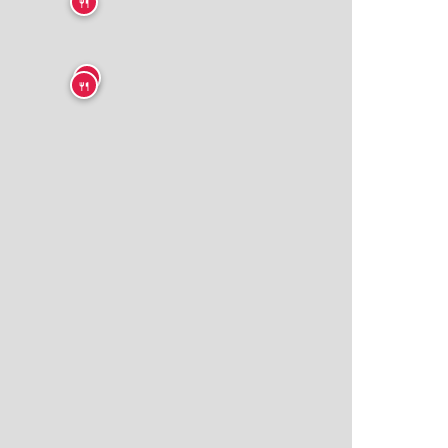
🍴
🍴
🍴