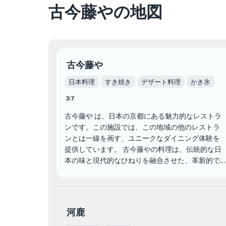
古今藤やの地図
古今藤や
日本料理
すき焼き
デザート料理
かき氷
3.7
古今藤や は、日本の京都にある魅力的なレストラ
ンです。この施設では、この地域の他のレストラ
ンとは一線を画す、ユニークなダイニング体験を
提供しています。 古今藤やの料理は、伝統的な日
本の味と現代的なひねりを融合させた、革新的で
おいしいメニューです。
古今藤やの際立った特徴の1つは、その美しい装飾
です。レストランは伝統的な日本の芸術作品や調
河鹿
度品で飾られ、ゲストを温かく居心地の良い雰囲