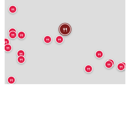
🍴
🍴
🍴
🍴
🍴
🍴
🍴
🍴
🍴
🍴
🍴
🍴

🍴
🍴
🍴
🍴
🍴
🍴
🍴