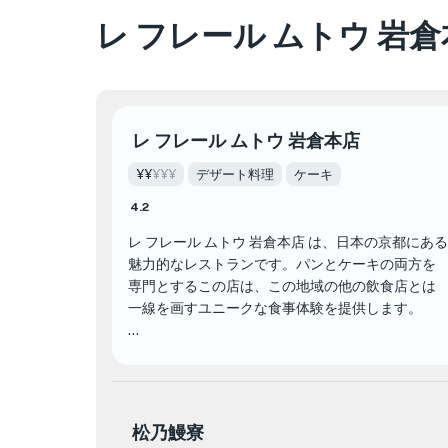
レ フレール ムトウ 岩
レ フレール ムトウ 岩倉本店
¥¥
¥¥¥
デザート料理
ケーキ
4.2
レ フレール ムトウ 岩倉本店 は、日本の京都にある
魅力的なレストランです。パンとケーキの両方を
専門とするこの店は、この地域の他の飲食店とは
一線を画すユニークな食事体験を提供します。
レストランのメニューには、最高品質の食材を使
用した美味しいパンやケーキが豊富に揃っていま
す。ふわふわのクロワッサンから贅沢なチョコレ
ート ケーキまで、あらゆる欲求を満たすものが揃
松乃鰻寮
っています。 レ フレール ムトウ 岩倉本店 の熟練