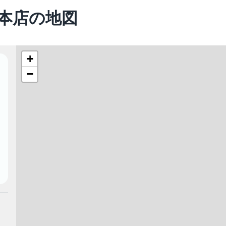
倉本店の地図
+
−