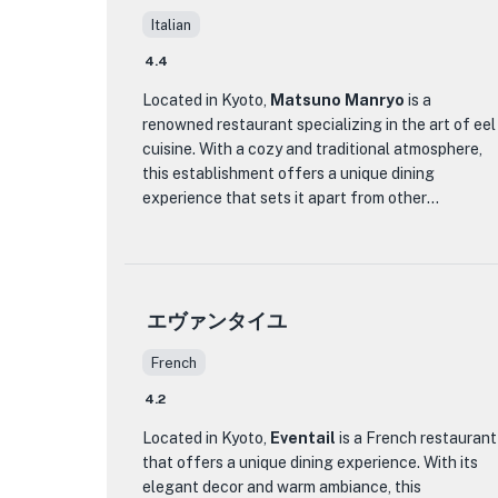
したシェフはベーキングの技術を習得し、見た目
Italian
にも美しく、信じられないほどおいしい、食欲を
4.4
そそるおやつを作りました。
Located in Kyoto,
Matsuno Manryo
is a
レ フレール ムトウ 岩倉本店 の料理は格別であるだ
renowned restaurant specializing in the art of eel
けでなく、レストラン自体も目を楽しませてくれ
cuisine. With a cozy and traditional atmosphere,
ます。インテリアは美しく装飾されており、ゲス
this establishment offers a unique dining
トがまるで家にいるかのように居心地の良い居心
experience that sets it apart from other
地の良い雰囲気を醸し出しています。軽食を探し
restaurants in the area.
ている場合も、リラックスしてゆっくり食事を楽
しむ場所をお探しの場合も、レ フレール ムトウ 岩
The menu at Matsuno Manryo features a variety
倉本店 は完璧な選択です。
of eel dishes, prepared with precision and
エヴァンタイユ
expertise. From grilled eel served over rice to eel
結論として、レ フレール ムトウ 岩倉本店 は、おい
tempura, each dish showcases the delicate
しい料理と居心地の良い雰囲気を愛する人にとっ
French
flavors and textures of this beloved ingredient.
て、京都で必ず訪れるべきレストランです。おい
The eel is sourced from the finest suppliers,
4.2
しいパンやケーキ、そして魅力的な内装を備えた
ensuring the highest quality and freshness.
このレストランは、きっと忘れられない印象を残
Located in Kyoto,
Eventail
is a French restaurant
すでしょう。それでは、料理の冒険に出かけ、レ
that offers a unique dining experience. With its
What truly distinguishes Matsuno Manryo is their
フレール ムトウ 岩倉本店 でおいしい料理を満喫し
elegant decor and warm ambiance, this
commitment to preserving the traditional