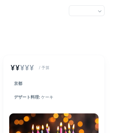
¥¥
¥¥¥
/ 予算
京都
デザート料理
:
ケーキ