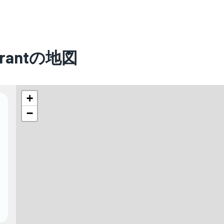
aurantの地図
+
−