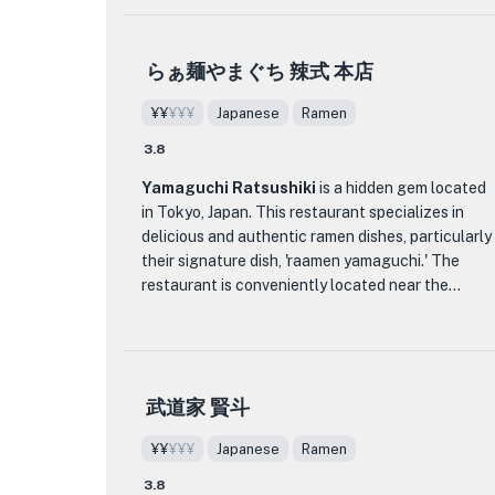
で食欲をそそるチーズバーガーが自慢です。
ルイス ハンバーガー レストランのメニューには、
らぁ麺やまぐち 辣式 本店
ハンバーガー愛好家を満足させるさまざまなチー
ズ入りハンバーガーが揃っています。代表作のひ
¥¥
¥¥¥
Japanese
Ramen
とつ「チーズロワイヤル」は、8種類のチーズを絶
3.8
妙なバランスで組み合わせた逸品。おいしいハン
バーガーに加えて、レストランではハンバーガー
Yamaguchi Ratsushiki
is a hidden gem located
の味を完璧に引き立てるクラフトビールや厳選さ
in Tokyo, Japan. This restaurant specializes in
れたウィスキーも取り揃えています。
delicious and authentic ramen dishes, particularly
their signature dish, 'raamen yamaguchi.' The
Louis Hamburger Restaurant のインテリアは、素
restaurant is conveniently located near the
朴で西洋風の雰囲気が特徴で、ゲストがグルメ バ
Toyosu Station, making it easily accessible for
ーガーを楽しめる居心地の良い居心地の良い雰囲
both locals and tourists.
気を作り出しています。新鮮な魚介類を使ったス
ープやサラダなどのサイドディッシュも充実して
What sets Yamaguchi Ratsushiki apart from
おり、どなたでもご満足いただけます。
武道家 賢斗
other ramen establishments is their unique
approach to flavor. The broth of their ramen is
東京でユニークで満足のいくハンバーガー体験を
¥¥
¥¥¥
Japanese
Ramen
rich and flavorful, with a perfect balance of
探しているチーズ愛好家なら、ルイス ハンバーガ
savory and umami notes. The noodles are cooked
3.8
ー レストランが最適の場所です。創造的なチーズ