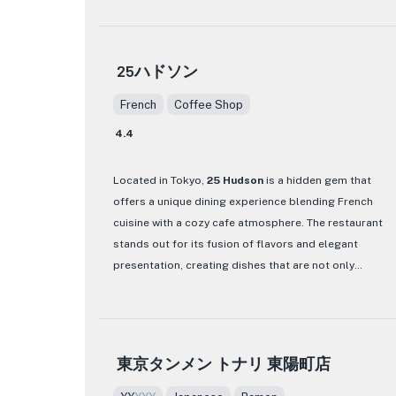
What sets Eclat de Jours apart from other dining
pork bone broth that has been simmered for hours
establishments is its dedication to creating
to perfection. The noodles are cooked to a firm
exquisite and visually stunning desserts. Each
texture, and the toppings include tender slices of
25ハドソン
cake and pastry is meticulously crafted with
chashu pork, marinated bamboo shoots, and a
attention to detail, resulting in not only delicious
perfectly cooked soft-boiled egg. Each bite is a
French
Coffee Shop
flavors but also beautiful works of art. From
harmonious blend of flavors and textures that
delicate macarons to decadent chocolate cakes,
will transport you to the streets of Tokyo.
4.4
every bite is a delight for the senses.
In addition to their classic Tonkotsu Ramen,
Located in Tokyo,
25 Hudson
is a hidden gem that
One of the standout menu items at Eclat de Jours
Budoka Kento also offers a variety of other
offers a unique dining experience blending French
is their signature cake, the 'Eclat de Jours
ramen options, such as Shoyu Ramen and Miso
cuisine with a cozy cafe atmosphere. The restaurant
Special.' This cake is a true masterpiece,
Ramen, each with its own unique twist.
stands out for its fusion of flavors and elegant
featuring layers of moist sponge cake, creamy
Vegetarian and gluten-free options are also
filling, and a perfectly balanced sweetness. It is a
presentation, creating dishes that are not only
available, ensuring that everyone can enjoy a
must-try for any dessert lover.
delicious but also visually stunning. The menu
satisfying bowl of ramen.
features a range of French-inspired dishes prepared
Whether you're looking for a special treat or
Whether you're a ramen aficionado or a curious
with a creative twist, showcasing the chef's innovative
simply want to satisfy your sweet tooth, Eclat de
foodie looking to explore the flavors of Japan,
approach to traditional recipes.
東京タンメン トナリ 東陽町店
Jours is the place to be. With its delectable
Budoka Kento is a must-visit destination. With its
desserts and charming ambiance, it is a haven for
cozy ambiance, attentive service, and
Step into 25 Hudson and be greeted by a charming