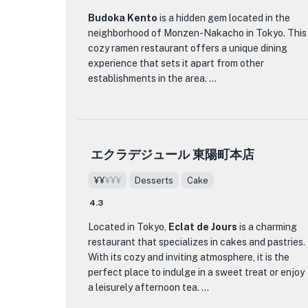
to perfection, with a satisfying chewiness that
バーガーを味わい、さわやかなクラフトビールを
Budoka Kento
is a hidden gem located in the
pairs perfectly with the broth. Each bowl of
飲みながら、このチーズバーガー天国の温かく歓
neighborhood of Monzen-Nakacho in Tokyo. This
ramen is topped with a variety of toppings,
迎的な雰囲気に浸ってください。
cozy ramen restaurant offers a unique dining
including tender slices of chashu pork, marinated
experience that sets it apart from other
bamboo shoots, and a perfectly cooked soft-
establishments in the area.
boiled egg.
The restaurant's interior is tastefully decorated
The restaurant itself has a cozy and inviting
with traditional Japanese elements, creating a
atmosphere, with traditional Japanese decor and
warm and inviting atmosphere. As you step inside,
comfortable seating. The friendly and attentive
エクラデジュール 東陽町本店
you'll be greeted by the aroma of simmering broth
staff are always ready to assist with any
and the sound of sizzling noodles. The friendly
questions or recommendations. Whether you're a
¥¥
¥¥¥
Desserts
Cake
staff will guide you to your seat, where you can
ramen enthusiast or simply looking to try
admire the beautiful wooden furnishings and the
something new, Yamaguchi Ratsushiki is a must-
4.3
intricate details of the decor.
visit destination for a truly authentic and
Located in Tokyo,
Eclat de Jours
is a charming
delicious ramen experience.
restaurant that specializes in cakes and pastries.
Now, let's talk about the star of the show - the
With its cozy and inviting atmosphere, it is the
ramen. Budoka Kento specializes in serving
perfect place to indulge in a sweet treat or enjoy
authentic, flavorful bowls of ramen that will
a leisurely afternoon tea.
leave you craving for more. Their signature dish is
the Tonkotsu Ramen, featuring rich and creamy