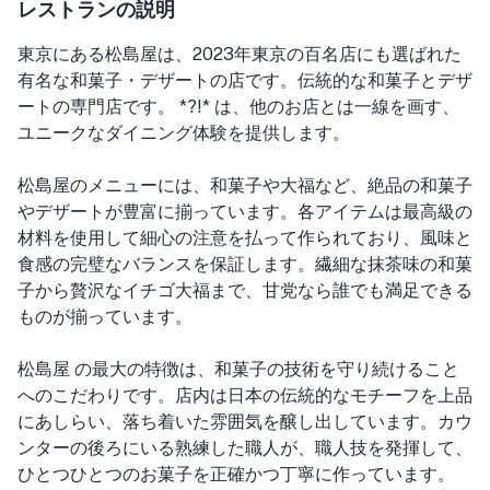
レストランの説明
東京にある松島屋は、2023年東京の百名店にも選ばれた
有名な和菓子・デザートの店です。伝統的な和菓子とデザ
ートの専門店です。 *?!* は、他のお店とは一線を画す、
ユニークなダイニング体験を提供します。
松島屋のメニューには、和菓子や大福など、絶品の和菓子
やデザートが豊富に揃っています。各アイテムは最高級の
材料を使用して細心の注意を払って作られており、風味と
食感の完璧なバランスを保証します。繊細な抹茶味の和菓
子から贅沢なイチゴ大福まで、甘党なら誰でも満足できる
ものが揃っています。
松島屋 の最大の特徴は、和菓子の技術を守り続けること
へのこだわりです。店内は日本の伝統的なモチーフを上品
にあしらい、落ち着いた雰囲気を醸し出しています。カウ
ンターの後ろにいる熟練した職人が、職人技を発揮して、
ひとつひとつのお菓子を正確かつ丁寧に作っています。