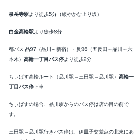
泉岳寺駅
より徒歩5分（緩やかな上り坂）
白金高輪駅
より徒歩8分
都バス 品97（品川～新宿）・反96（五反田～品川～六
本木）
高輪一丁目バス停
より徒歩2分
ちぃばす高輪ルート（品川駅→三田駅→品川駅）
高輪一
丁目バス停
下車
ちぃばすの場合、品川駅からのバス停は店の目の前で
す。
三田駅→品川駅行きバス停は、伊皿子交差点の北東にあ