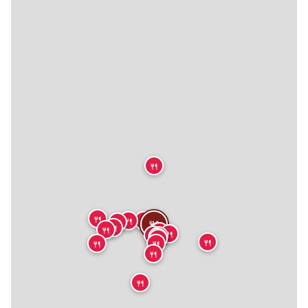
🍴
🍴
🍴
🍴
🍴
🍴
🍴
🍴
🍴
🍴
🍴
🍴
🍴
🍴
🍴
🍴
🍴
🍴
🍴
🍴