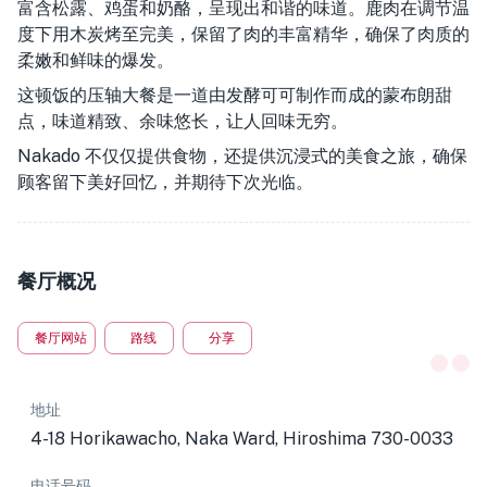
富含松露、鸡蛋和奶酪，呈现出和谐的味道。鹿肉在调节温
度下用木炭烤至完美，保留了肉的丰富精华，确保了肉质的
柔嫩和鲜味的爆发。
这顿饭的压轴大餐是一道由发酵可可制作而成的蒙布朗甜
点，味道精致、余味悠长，让人回味无穷。
Nakado 不仅仅提供食物，还提供沉浸式的美食之旅，确保
顾客留下美好回忆，并期待下次光临。
餐厅概况
餐厅网站
路线
分享
地址
4-18 Horikawacho, Naka Ward, Hiroshima 730-0033
电话号码