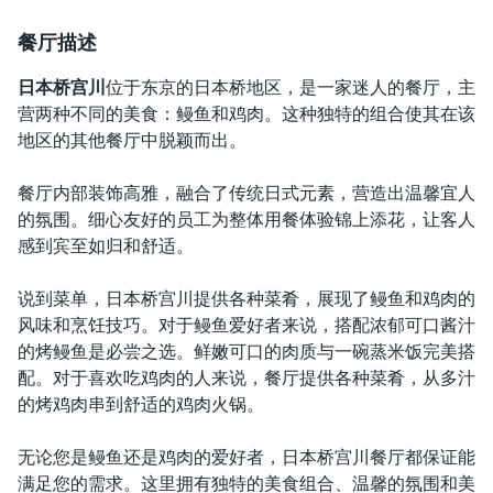
餐厅描述
日本桥宫川
位于东京的日本桥地区，
是一家迷人的餐厅，主
营两种不同的美食：鳗鱼和鸡肉。这种独特的组合使其在该
地区的其他餐厅中脱颖而出。
餐厅内部装饰高雅，融合了传统日式元素，营造出温馨宜人
的氛围。细心友好的员工为整体用餐体验锦上添花，让客人
感到宾至如归和舒适。
说到菜单，日本桥宫川提供各种菜肴，展现了鳗鱼和鸡肉的
风味和烹饪技巧。对于鳗鱼爱好者来说，搭配浓郁可口酱汁
的烤鳗鱼是必尝之选。鲜嫩可口的肉质与一碗蒸米饭完美搭
配。对于喜欢吃鸡肉的人来说，餐厅提供各种菜肴，从多汁
的烤鸡肉串到舒适的鸡肉火锅。
无论您是鳗鱼还是鸡肉的爱好者，日本桥宫川餐厅都保证能
满足您的需求。这里拥有独特的美食组合、温馨的氛围和美