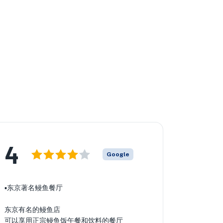
4
Google
▪️东京著名鳗鱼餐厅
东京有名的鳗鱼店
可以享用正宗鳗鱼饭午餐和饮料的餐厅