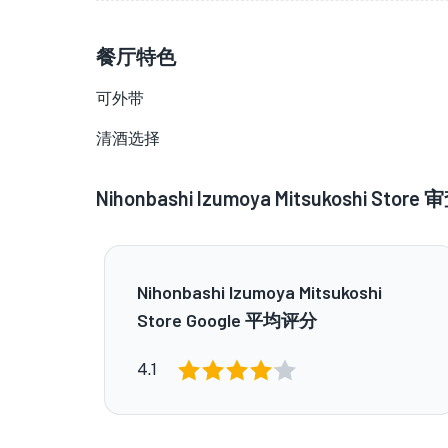
餐厅特色
可外带
清酒选择
Nihonbashi Izumoya Mitsukoshi Store
审
Nihonbashi Izumoya Mitsukoshi
Store Google 平均评分
4.1