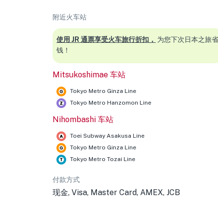
附近火车站
使用 JR 通票享受火车旅行折扣，
为您下次日本之旅
钱！
Mitsukoshimae 车站
Tokyo Metro Ginza Line
Tokyo Metro Hanzomon Line
Nihombashi 车站
Toei Subway Asakusa Line
Tokyo Metro Ginza Line
Tokyo Metro Tozai Line
付款方式
现金, Visa, Master Card, AMEX, JCB