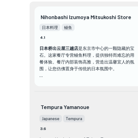
Nihonbashi Izumoya Mitsukoshi Store
日本料理
鳗鱼
4.1
日本桥出云屋三越店
是东京市中心的一颗隐藏的宝
石。这家餐厅专营鳗鱼料理，提供独特而难忘的用
餐体验。餐厅内部装饰高雅，营造出温馨宜人的氛
围，让您仿佛置身于传统的日本氛围中。
日本桥出云屋与其他餐厅的不同之处在于，他们致
力于掌握烹饪鳗鱼的艺术。这里的厨师多年来磨练
技艺，确保每道菜都做得尽善尽美。从你咬下第一
口的那一刻起，你就会被鳗鱼的细腻味道和柔嫩口
Tempura Yamanoue
感所吸引。
Japanese
Tempura
日本桥出云屋的招牌菜之一是烤鳗鱼。鳗鱼用特制
3.6
酱汁精心腌制，然后烤至完美，这道菜既多汁又美
味。每一口都是甜味和咸味的和谐融合，让您食欲