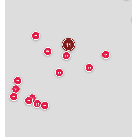

🍴
🍴
🍴
🍴
🍴
🍴
🍴
🍴
🍴
🍴
🍴
🍴
🍴
🍴