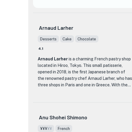
Ponte del Piatto 餐厅由曾在意大利北部多家米其林
星级餐厅磨练技艺的主厨 Tadanai 掌勺，提供精致
且受季节启发的用餐体验。主厨擅长搭配食材并进
行精美摆盘，因此菜单展示了新颖而令人兴奋的风
Arnaud Larher
味组合。
Desserts
Cake
Chocolate
Ponte del Piatto 提供来自日本各地的精选蔬菜、海
4.1
鲜和肉类。餐厅致力于使用高品质食材，确保每道
菜都是烹饪杰作。
Arnaud Larher
is a charming French pastry shop
located in Hiroo, Tokyo. This small patisserie,
Ponte del Piatto 的特色之一是他们只提供套餐，需
opened in 2018, is the first Japanese branch of
要提前准备。不过，如果你当天预订，并且食材齐
the renowned pastry chef Arnaud Larher, who has
全，他们会很乐意为你服务。
three shops in Paris and one in Greece. With the
title of M.O.F (Meilleur Ouvrier de France), a
餐厅氛围温馨宜人，是您享受难忘用餐体验的完美
prestigious award given to the best craftsmen in
场所。无论您是想享用浪漫晚餐还是庆祝特殊场
the country, Arnaud Larher is known for his
合，Ponte del Piatto 都是您的理想选择。
delicate and beautiful sweets that have won the
Anu Shohei Shimono
hearts of Parisians.
体验主厨 Tadanai 的艺术，尽情享受 Ponte del
Piatto 现代意大利美食的精致风味。立即预订餐
¥¥¥
¥¥
French
At Arnaud Larher, you can indulge in a wide