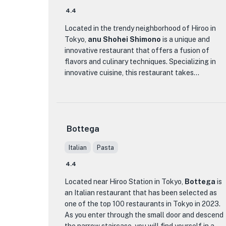
桌，开启一场与众不同的美食之旅。
variety of exquisite French pastries. From cakes
4.4
to chocolates and macarons, each item is
Located in the trendy neighborhood of Hiroo in
meticulously crafted with attention to detail and
Tokyo,
anu Shohei Shimono
is a unique and
a focus on vibrant colors. The menu features a
innovative restaurant that offers a fusion of
range of flavors and textures, ensuring there is
flavors and culinary techniques. Specializing in
something to satisfy every palate. Whether you're
innovative cuisine, this restaurant takes
celebrating a special occasion or simply treating
traditional Japanese dishes and elevates them to
yourself, Arnaud Larher is the perfect destination
new heights with creative twists and modern
for those seeking a taste of authentic French
presentations.
sweets.
Bottega
The menu at anu Shohei Shimono is a culinary
The interior of the shop is elegant and inviting,
journey that showcases the chef's mastery of
with a warm and cozy atmosphere that makes you
Italian
Pasta
flavors and textures. From the moment you step
feel right at home. The display cases are filled
into the restaurant, you are greeted by a sleek
with an array of beautifully presented pastries,
4.4
and modern decor that sets the stage for an
tempting you to try them all. The staff at Arnaud
Located near Hiroo Station in Tokyo,
Bottega
is
unforgettable dining experience. The attention
Larher are friendly and knowledgeable, always
an Italian restaurant that has been selected as
to detail is evident in every aspect, from the
ready to assist you in choosing the perfect treat
one of the top 100 restaurants in Tokyo in 2023.
beautifully plated dishes to the impeccable
or answering any questions you may have.
As you enter through the small door and descend
service.