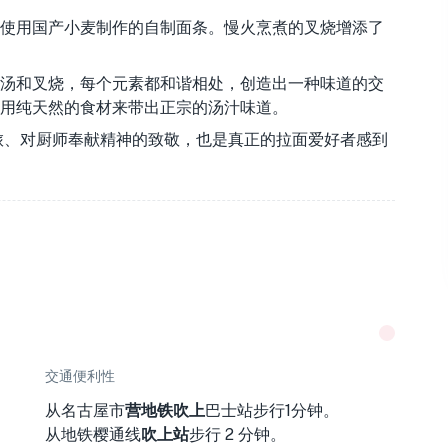
使用国产小麦制作的自制面条。慢火烹煮的叉烧增添了
汤和叉烧，每个元素都和谐相处，创造出一种味道的交
用纯天然的食材来带出正宗的汤汁味道。
味觉之旅、对厨师奉献精神的致敬，也是真正的拉面爱好者感到
交通便利性
从名古屋市
营地铁吹上
巴士站
步行1分钟
。
从
地铁樱通线
吹上站
步行 2 分钟
。