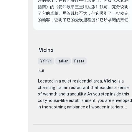
注的餐厅，在拉面餐厅中排名第五。它被《米其林
指南》的《爱知岐阜三重特别版》认可，充分说明
了它的卓越。尽管规模不大，但它吸引了一批稳定
的顾客，证明了它的受欢迎程度和它所承诺的烹饪
冒险。
食客们一致称赞酱油叉烧面分量足（可免费加
量），而盐叉烧则配有美味的鸡蛋，为汤增添了浓
郁的汤汁精华。使用天然食材，避免使用化学调味
Vicino
料，每一口都很明显，尤其是美味的海鲜汤搭配顺
滑的小麦面条。
¥¥
¥¥¥
Italian
Pasta
招牌菜盐拉面以鸡肉、猪肉和海鲜汤为原料，搭配
4.5
使用国产小麦制作的自制面条。慢火烹煮的叉烧增
Located in a quiet residential area,
Vicino
is a
添了美味，确保每一碗都令人回味无穷。
charming Italian restaurant that exudes a sense
拉面爱好者钦佩这家餐厅对完美的追求。从面条到
of warmth and tranquility. As you step inside this
汤和叉烧，每个元素都和谐相处，创造出一种味道
cozy house-like establishment, you are enveloped
的交响乐。店主对品质的执着精神显而易见，专注
in the soothing ambiance of wooden interiors.
于使用纯天然的食材来带出正宗的汤汁味道。
What sets Vicino apart is its delicate culinary
Ramen Kanade 不仅仅是餐饮；它是一场味觉之
techniques that bring out the essence of each
旅、对厨师奉献精神的致敬，也是真正的拉面爱好
ingredient. The restaurant offers a luxurious
者感到宾至如归的温暖天堂。