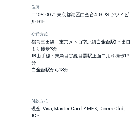
住所
〒108-0071 東京都港区白金台4-9-23 ツツイビ
ル B1F
交通方式
都営三田線・東京メトロ南北線
白金台駅
1番出
より徒歩3分
JR山手線・東急目黒線
目黒駅
正面口より徒歩12
分
白金台駅
から18分
付款方式
現金, Visa, Master Card, AMEX, Diners Club,
JCB