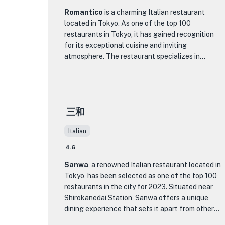
dining experience.
Romantico
is a charming Italian restaurant
located in Tokyo. As one of the top 100
restaurants in Tokyo, it has gained recognition
One of the standout features of SHIROKANE ZENSOU
for its exceptional cuisine and inviting
is its glass-walled interior overlooking a water
atmosphere. The restaurant specializes in
feature, creating a serene ambiance for guests. The
authentic Italian dishes, prepared with the finest
restaurant specializes in premium black wagyu beef
ingredients and a touch of creativity.
dishes, including the meticulously prepared Olive Beef
cooked right in front of you. The menu showcases a
What sets Romantico apart from other dining
selection of carefully curated courses, such as the
三和
establishments is its dedication to providing a
highly recommended Sanuki Olive Beef Fillet with
truly memorable experience. The restaurant's
Italian
Monthly Local Ingredients Dinner Course, where the
interior is elegantly decorated, creating a warm
finest Sanuki Olive Beef Fillet Steak takes the
and romantic ambiance that is perfect for a
4.6
special occasion or a romantic dinner. The
spotlight. Whether indulging in the Ice-aged Olive Beef
Sanwa
, a renowned Italian restaurant located in
attentive and knowledgeable staff are always on
Sirloin with Monthly Local Ingredients Dinner Course
Tokyo, has been selected as one of the top 100
hand to guide guests through the menu and offer
or opting for the exclusive Entertainment Dining Plan
restaurants in the city for 2023. Situated near
recommendations.
with a terrace and a private dining area, SHIROKANE
Shirokanedai Station, Sanwa offers a unique
ZENSOU promises a culinary journey filled with new
dining experience that sets it apart from other
When it comes to the menu, Romantico offers a
discoveries and a deep appreciation for local
Italian restaurants in the area.
wide range of delectable dishes that showcase