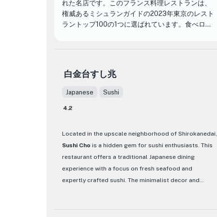
れた名店です。このフランス料理レストランは、
権威あるミシュランガイドの2023年東京のレスト
ラントップ100の1つに選ばれています。食べログ
の195件のレビューに基づいて、5点中3.77点の評
価を獲得しており、このレストランが心と味を捉
えていることは明らかです。多くのダイナーの
芽。
白金台すし兆
レストラン ラリューム の特徴は、卓越した料理ス
Japanese
Sushi
キルでミシュランの星を獲得し続けている才能豊
4.2
かなシェフ、進藤義明氏です。彼の名物は黒アワ
ビ料理で、海鮮好きにはぜひ味わってほしい一品
です。 レストラン ラリューム のメニューは、最高
Located in the upscale neighborhood of Shirokanedai,
の季節の食材を活かして慎重に作られており、そ
Sushi Cho
is a hidden gem for sushi enthusiasts. This
れぞれの料理が芸術作品であることを保証しま
restaurant offers a traditional Japanese dining
す。
experience with a focus on fresh seafood and
expertly crafted sushi. The minimalist decor and
レストランのインテリアはエレガントで洗練され
intimate atmosphere create the perfect setting for a
ており、高い天井と周囲の照明が温かく居心地の
memorable meal.
良い雰囲気を作り出しています。親切で知識豊富
なスタッフは英語、フランス語、スペイン語、イ