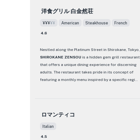
タリア語に堪能で、海外からのゲストも歓迎しま
Sushi Cho stands out for its meticulously prepared
洋食グリル 白金然荘
す。さらに、レストラン ラリューム では、ビーガ
sushi and sashimi, showcasing the skill and precision
ンやベジタリアンのオプションを含む食事制限に
of the chefs. The menu features a variety of sushi
¥¥¥
¥¥
American
Steakhouse
French
も喜んで対応いたします。
options, including nigiri and sashimi platters, as well
4.6
as specialty rolls that combine traditional flavors with
思い出に残るお食事体験をお探しの場合も、特別
a modern twist. Each dish is beautifully presented,
な日のお祝いをお探しの場合も、レストラン ラリ
Nestled along the Platinum Street in Shirokane, Tokyo,
highlighting the quality and freshness of the
ューム は完璧な選択です。絶妙な料理、申し分の
SHIROKANE ZENSOU
is a hidden gem grill restaurant
ingredients. With a range of options to suit every
ないサービス、魅力的な雰囲気を備えたこのレス
that offers a unique dining experience for discerning
palate, Sushi Cho is a must-visit for anyone craving
トランは、東京の中心部にある真の美食の宝石で
adults. The restaurant takes pride in its concept of
authentic Japanese cuisine in Tokyo.
す。
featuring a monthly menu inspired by a specific region
in Japan. Each month, a different prefecture is chosen,
and the chef crafts a one-of-a-kind course using local
ingredients and cooking techniques from that area.
As you step through the exclusive entrance, you are
ロマンティコ
welcomed into an intimate space with only nine seats,
exuding sophistication and refinement. With its strict
Italian
reservation policy, SHIROKANE ZENSOU caters to
4.5
those seeking an essence of authenticity in their