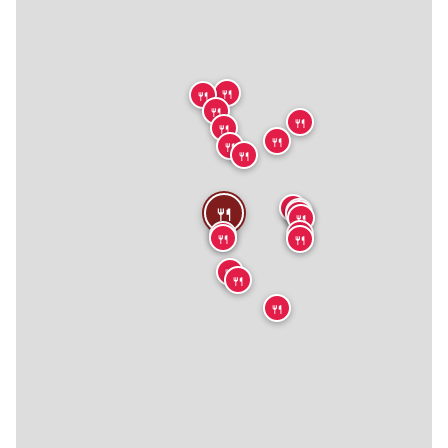
🍴
🍴
🍴
🍴
🍴
🍴
🍴
🍴
🍴
🍴
🍴
🍴
🍴
🍴
🍴
🍴
🍴
🍴
🍴
🍴