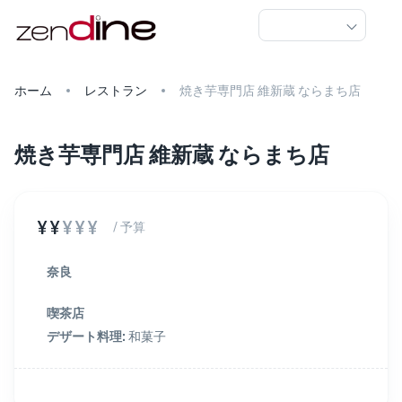
ホーム
レストラン
焼き芋専門店 維新蔵 ならまち店
焼き芋専門店 維新蔵 ならまち店
¥¥
¥¥¥
/ 予算
奈良
喫茶店
デザート料理
:
和菓子