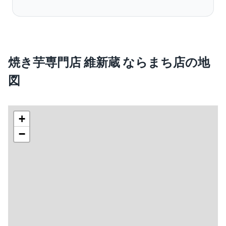
焼き芋専門店 維新蔵 ならまち店の地
図
+
−