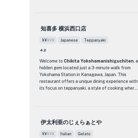
also offers a morning set for those looking for a
What sets KIKU-YA apart from other dining
hearty breakfast. Priced at only 300 yen, the set
establishments is its dedication to using high-
includes coffee, half-boiled salted egg, and half-
quality ingredients and traditional Japanese
toasted bread. It's the perfect way to start your
知喜多 横浜西口店
cooking techniques. Each cake and pastry is
day.
carefully crafted by skilled pastry chefs,
¥¥
¥¥¥
Japanese
Teppanyaki
resulting in a delightful combination of flavors
With its commitment to using local ingredients
and textures.
and its dedication to creating delicious and
4.2
chemical-free dishes, Ramen Gonenshokudo sets
Welcome to
Chikita Yokohamanishiguchiten
, a
One of the must-try items on the menu is their
itself apart from other ramen shops. Whether
hidden gem located just a 3-minute walk from
signature Matcha Roll Cake. Made with premium
you're a ramen enthusiast or simply looking for a
Yokohama Station in Kanagawa, Japan. This
matcha powder, the cake is light and fluffy, with
satisfying meal, be sure to visit this hidden gem in
restaurant offers a unique dining experience with
a subtle bitterness that perfectly complements
Yokohama.
its focus on teppanyaki, a style of cooking where
the sweetness of the cream filling. Another
skilled chefs grill ingredients on an iron plate
popular choice is the Strawberry Shortcake,
right in front of you. The warm and inviting
featuring layers of moist sponge cake, fresh
atmosphere, with its wooden decor, provides the
strawberries, and whipped cream.
perfect setting to enjoy the carefully selected
伊太利亜のじぇらぁとや
ingredients used in their teppanyaki dishes.
In addition to their delectable cakes, KIKU-YA
also offers a selection of savory dishes, such as
¥¥
¥¥¥
Italian
Gelato
One of the highlights of Chikita
quiches and sandwiches, making it a great spot