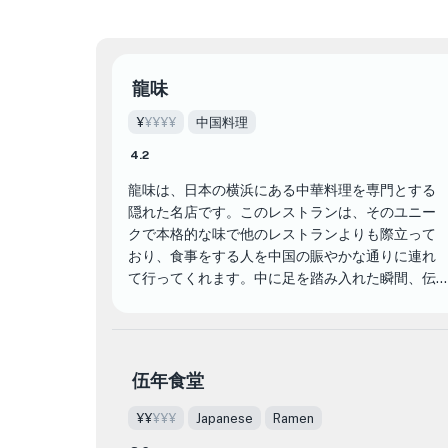
龍味
¥
¥¥¥¥
中国料理
4.2
龍味は、日本の横浜にある中華料理を専門とする
隠れた名店です。このレストランは、そのユニー
クで本格的な味で他のレストランよりも際立って
おり、食事をする人を中国の賑やかな通りに連れ
て行ってくれます。中に足を踏み入れた瞬間、伝
統的な中国の装飾が施された、温かく居心地の良
い雰囲気に魅了されるでしょう。
龍味 のメニューは、中華料理の豊かで多様な味を
伍年食堂
巡る料理の旅です。食欲をそそる餃子から風味豊
かな麺類、香り豊かな炒め物まで、すべての料理
¥¥
¥¥¥
Japanese
Ramen
は最高級の食材と伝統的な調理技術を使用して巧