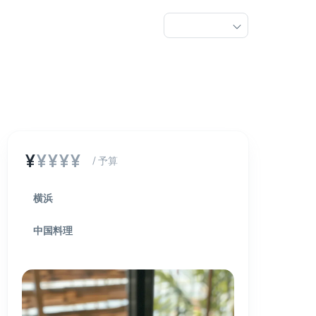
¥
¥¥¥¥
/ 予算
横浜
中国料理