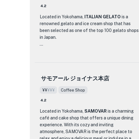
Yokohamanishiguchiten is their selection of
for a light lunch or afternoon tea. Whether you're
4.2
premium steaks, including black wagyu and
a fan of Japanese desserts or simply looking for a
Located in Yokohama,
ITALIAN GELATO
is a
domestic beef. These succulent cuts are cooked
cozy place to relax, KIKU-YA is definitely worth a
renowned gelato and ice cream shop that has
to perfection on the teppan, resulting in a melt-
visit.
been selected as one of the top 100 gelato shops
in-your-mouth experience. For seafood lovers,
in Japan.
the restaurant also offers a variety of fresh and
seasonal seafood, which can be enjoyed as
What sets ITALIAN GELATO apart from other ice
teppanyaki or sashimi.
cream shops is its commitment to using high-
quality ingredients and traditional Italian gelato-
To complement your meal, Chikita
making techniques. Each batch of gelato is
Yokohamanishiguchiten offers an extensive wine
サモアール ジョイナス本店
carefully crafted to achieve a smooth and
list featuring selections from around the world,
creamy texture, bursting with authentic flavors.
carefully chosen to pair perfectly with their
¥¥
¥¥¥
Coffee Shop
From classic favorites like chocolate and vanilla
teppanyaki dishes. Whether you're celebrating a
to unique creations like matcha green tea and
special occasion or simply looking for a
4.2
yuzu citrus, there is a flavor to satisfy every
memorable dining experience, the live counter
Located in Yokohama,
SAMOVAR
is a charming
palate.
seats at Chikita Yokohamanishiguchiten provide
café and cake shop that offers a unique dining
an interactive and lively atmosphere, perfect for
experience. With its cozy and inviting
The interior of ITALIAN GELATO is cozy and
special occasions or a romantic dinner.
atmosphere, SAMOVAR is the perfect place to
inviting, with a modern yet rustic decor that
relax and enjoy a delicious meal or indulge in a