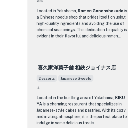
3.6
みに作られています。傑出した料理の 1 つは、ジュ
ーシーでカリカリとした鴨を繊細なパンケーキと
Located in Yokohama,
Ramen Gonenshokudo
is
さまざまな調味料と一緒に提供する特製の北京ダ
a Chinese noodle shop that prides itself on using
ックです。
high-quality ingredients and avoiding the use of
chemical seasonings. This dedication to quality is
龍味 が他の飲食店と違うのは、本物へのこだわり
evident in their flavorful and delicious ramen
と細部へのこだわりです。各料理は正確かつ丁寧
dishes. The restaurant sources its ingredients
に調理され、一口一口に風味があふれ出すことを
from local producers, ensuring a farm-to-table
保証します。スパイシーな四川料理のファンで
experience for its customers.
も、繊細な味わいの広東料理が好きな人でも、龍
味 にはあらゆる味覚を満足させるものが揃ってい
喜久家洋菓子舗 相鉄ジョイナス店
One of the standout features of Ramen
ます。
Gonenshokudo is their soup, which is made
Desserts
Japanese Sweets
without relying on chemical seasonings. Instead,
したがって、料理の冒険に乗り出して中国の本当
they focus on bringing out the natural umami
4
の味を体験したいなら、龍味 が最適な場所です。
flavors of the broth. Combined with their popular
おいしい料理を味わい、活気に満ちた雰囲気に浸
Located in the bustling area of Yokohama,
KIKU-
thin noodles from a renowned noodle factory and
り、中国美食の中心を味わってください。
YA
is a charming restaurant that specializes in
homemade chashu (roast pork), their ramen is sure
Japanese-style cakes and pastries. With its cozy
to captivate any ramen lover.
and inviting atmosphere, it is the perfect place to
indulge in some delicious treats.
In addition to their ramen, Ramen Gonenshokudo