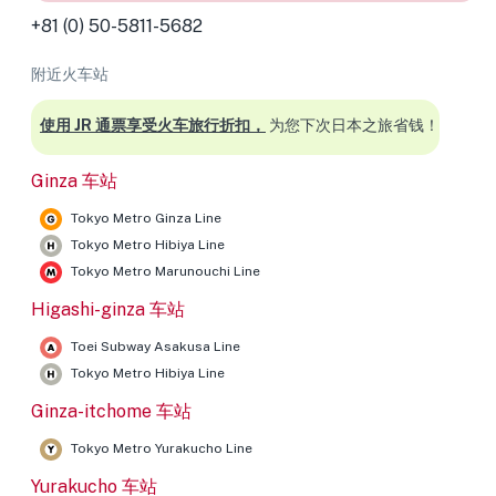
+81 (0) 50-5811-5682
附近火车站
使用 JR 通票享受火车旅行折扣，
为您下次日本之旅省钱！
Ginza 车站
Tokyo Metro Ginza Line
Tokyo Metro Hibiya Line
Tokyo Metro Marunouchi Line
Higashi-ginza 车站
Toei Subway Asakusa Line
Tokyo Metro Hibiya Line
Ginza-itchome 车站
Tokyo Metro Yurakucho Line
Yurakucho 车站