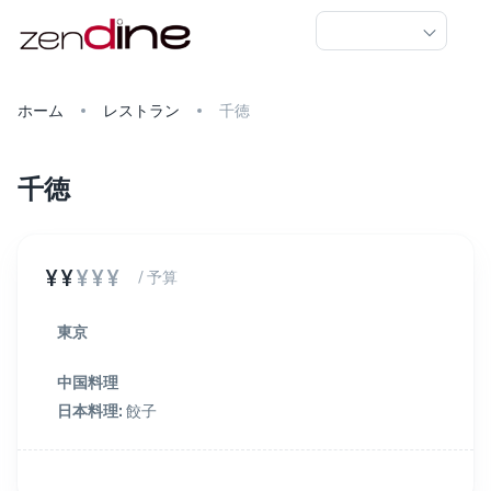
ホーム
レストラン
千徳
千徳
¥¥
¥¥¥
/ 予算
東京
中国料理
日本料理
:
餃子