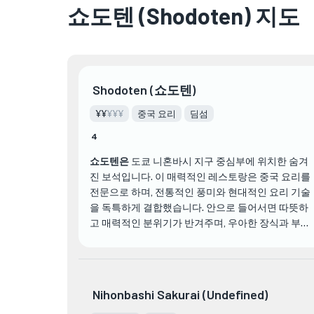
쇼도텐 (Shodoten) 지도
Shodoten (쇼도텐)
¥¥
¥¥¥
중국 요리
딤섬
4
쇼도텐은
도쿄 니혼바시 지구 중심부에 위치한 숨겨
진 보석입니다. 이 매력적인 레스토랑은 중국 요리를
전문으로 하며, 전통적인 풍미와 현대적인 요리 기술
을 독특하게 결합했습니다. 안으로 들어서면 따뜻하
고 매력적인 분위기가 반겨주며, 우아한 장식과 부드
러운 조명이 기억에 남는 식사 경험을 위한 완벽한 분
위기를 조성합니다.
쇼도텐을 다른 식당과 차별화하는 것은 가장 신선하
Nihonbashi Sakurai (Undefined)
고 최고 품질의 재료만을 사용한다는 데에 대한 헌신