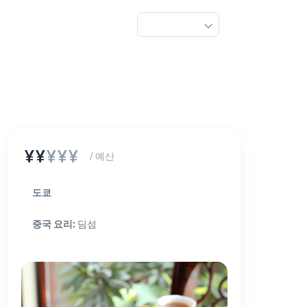
¥¥
¥¥¥
/ 예산
도쿄
중국 요리
:
딤섬