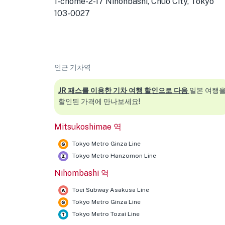
1-chōme-2-17 Nihonbashi, Chuo City, Tokyo
103-0027
인근 기차역
JR 패스를 이용한 기차 여행 할인으로 다음
일본 여행
할인된 가격에 만나보세요!
Mitsukoshimae 역
Tokyo Metro Ginza Line
Tokyo Metro Hanzomon Line
Nihombashi 역
Toei Subway Asakusa Line
Tokyo Metro Ginza Line
Tokyo Metro Tozai Line