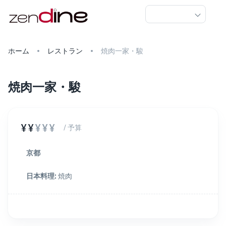
ホーム
レストラン
焼肉一家・駿
焼肉一家・駿
¥¥
¥¥¥
/ 予算
京都
日本料理
:
焼肉