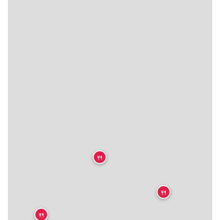
🍴
🍴
🍴