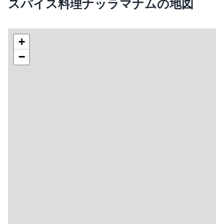
スパイス料理ナッラマナムの地図
+
−